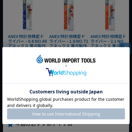
ANEX 時計用精密ド
ANEX 時計用精密ド
ANEX 時計用精密ド
ライバー - 0.6 NO.69
ライバー - 1.8 NO.72
ライバー - 2.1 NO.73
アネックス 兼古製作
アネックス 兼古製作
アネックス 兼古製作
所
所
所
WEB会員価格
WEB会員価格
WEB会員価格
定価
¥
407
定価
¥
385
定価
¥
385
¥
284
¥
269
¥
269
税込
税込
税込
会員特別価格
¥
264
会員特別価格
¥
249
会員特別価格
¥
249
税込
税込
税込
カートに入れる
カートに入れる
カートに入れる
今週のおすすめアイテム