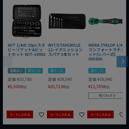
WIT 1/4dr 20pcスタ
WIT/STAHLWILLE
WERA ZYKLOP 1/4"
ビーソケット&ビッ
12-イグニッション
コンフォートラチェ
トセット WIT-10002
スパナ 5本セット
ット(レバー式)
005600
動画あり
夏セール
夏セール
夏セール
定価
¥
10,780
定価
¥
29,590
定価
¥
16,940
¥
5,500
¥
20,713
¥
12,705
税込
税込
税込
残りわずか
カートに入れる
カートに入れる
カートに入れる