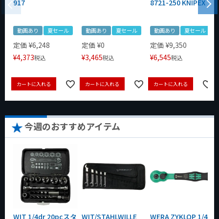
917
8721-250 KNIPEX
動画あり
夏セール
動画あり
夏セール
動画あり
夏セール
定価
¥
6,248
定価
¥
0
定価
¥
9,350
¥
4,373
¥
3,465
¥
6,545
税込
税込
税込
カートに入れる
カートに入れる
カートに入れる
今週のおすすめアイテム
WIT 1/4dr 20pcスタ
WIT/STAHLWILLE
WERA ZYKLOP 1/4"