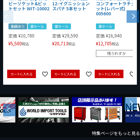
ビーソケット&ビッ
12-イグニッション
コンフォートラチェ
トセット WIT-10002
スパナ 5本セット
ット(レバー式)
005600
動画あり
夏セール
夏セール
夏セール
定価
¥
10,780
定価
¥
29,590
定価
¥
16,940
¥
5,500
¥
20,713
¥
12,705
税込
税込
税込
残りわずか
カートに入れる
カートに入れる
カートに入れる
Next
Previous
特集ページをもっと見る