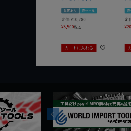
動画あり
夏セール
夏
定価
¥
10,780
定
¥
5,500
¥
20
税込
カートに入れる
Previous