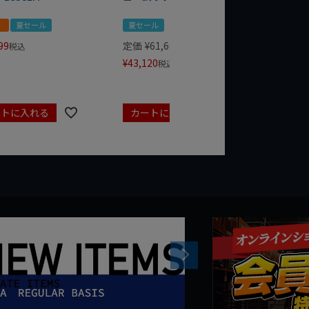
！
夏セール
夏セール
夏セール
99
定価
¥
61,600
定価
¥
24
税込
¥
43,120
¥
17,479
税込
ートに入れる
カートに入れる
カート
Next