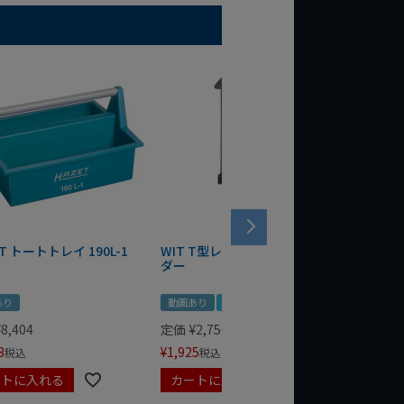
T トートトレイ 190L-1
WIT T型レンチマグネットホル
WERA
ダー
Bottle 
あり
動画あり
夏セール
定価
¥
1,
¥
1,485
¥
8,404
定価
¥
2,750
3
¥
1,925
税込
税込
ートに入れる
カートに入れる
カート