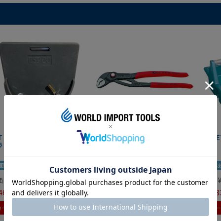
IT マグネットツールマット
クニペックス コブラ クイック
HAZE
ラック
セット 8721-250 KNIPEX
画あり
夏セール
動画あり
夏セール
動画
価
¥
0
定価
¥
9,350
定価
465
¥
6,545
¥
7,98
税込
税込
カートに入れる
カートに入れる
カ