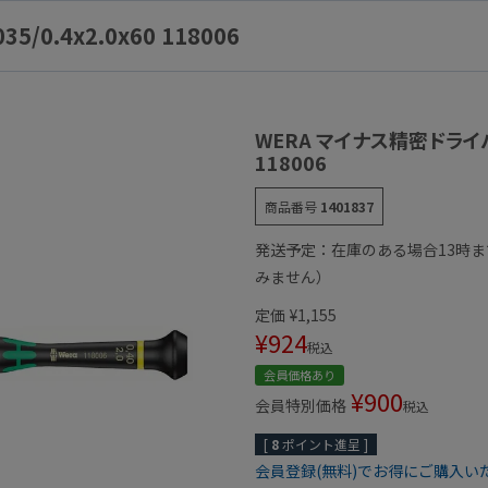
0.4x2.0x60 118006
WERA マイナス精密ドライバー 
118006
商品番号
1401837
発送予定：在庫のある場合13時
みません）
定価
¥
1,155
¥
924
税込
会員価格あり
¥
900
会員特別価格
税込
[
8
ポイント進呈 ]
会員登録(無料)でお得にご購入い