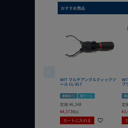
おすすめ商品
WIT マルチアングルクィックツ
W
ール CL-917
ブ
動画あり
夏セール
動
定価
¥
6,248
定
¥
4,373
¥
3,
税込
カートに入れる