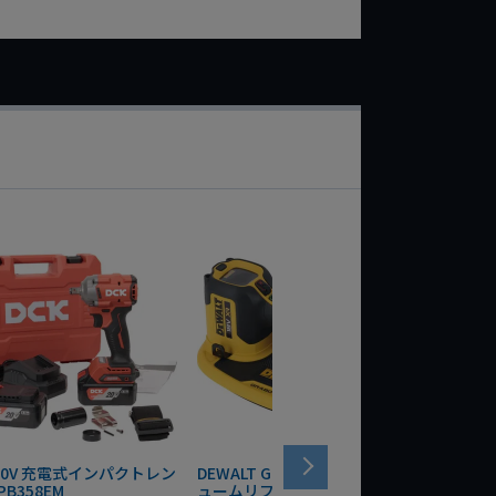
 20V 充電式インパクトレン
DEWALT GRABO 18V電動バキ
WIT/ST
PB358EM
ュームリフター DCE590N-XJ
ンチ 75