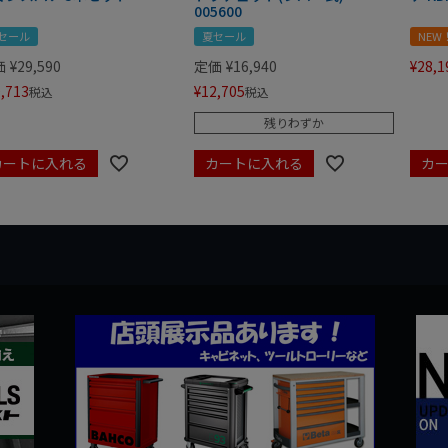
005600
セール
夏セール
NEW
価
¥
29,590
定価
¥
16,940
¥
28,1
,713
¥
12,705
税込
税込
残りわずか
カートに入れる
カートに入れる
カ