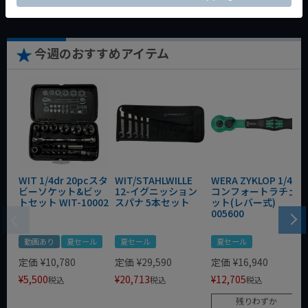
今週のおすすめアイテム
WIT 1/4dr 20pcスタ
WIT/STAHLWILLE
WERA ZYKLOP 1/4"
ビーソケット&ビッ
12-イグニッション
コンフォートラチェ
トセット WIT-10002
スパナ 5本セット
ット(レバー式)
005600
動画あり
夏セール
夏セール
夏セール
定価
¥
10,780
定価
¥
29,590
定価
¥
16,940
¥
5,500
¥
20,713
¥
12,705
税込
税込
税込
残りわずか