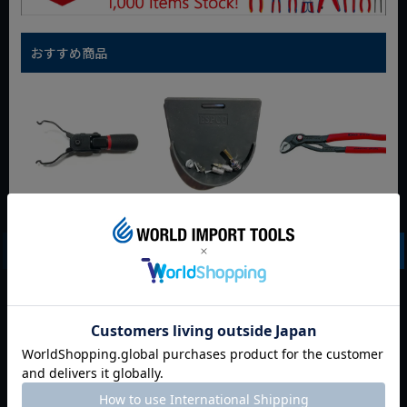
おすすめ商品
WIT マルチアングル
WIT マグネットツー
クニペックス コブラ
クィックツール CL-
ルマット ブラック
クイックセット
917
8721-250 KNIPEX
動画あり
夏セール
動画あり
夏セール
動画あり
夏セール
定価
¥
6,248
定価
¥
0
定価
¥
9,350
¥
4,373
¥
3,465
¥
6,545
税込
税込
税込
カートに入れる
カートに入れる
カートに入れる