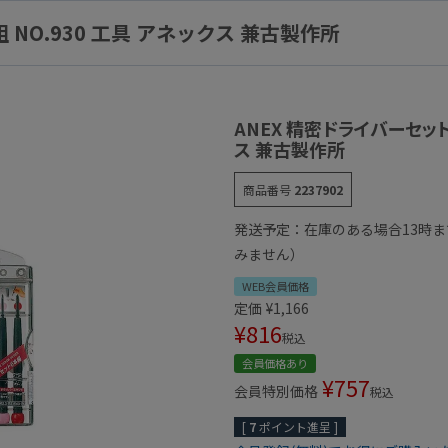
 NO.930 工具 アネックス 兼古製作所
ANEX 精密ドライバーセット 
ス 兼古製作所
商品番号
2237902
発送予定：在庫のある場合13時
みません）
WEB会員価格
定価
¥
1,166
¥
816
税込
会員価格あり
¥
757
会員特別価格
税込
[
7
ポイント進呈 ]