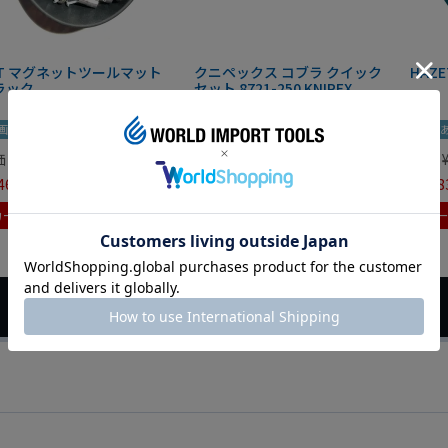
IT マグネットツールマット
クニペックス コブラ クイック
HAZE
ラック
セット 8721-250 KNIPEX
画あり
夏セール
動画あり
夏セール
動画
価
¥
0
定価
¥
9,350
定価
465
¥
6,545
¥
7,98
税込
税込
カートに入れる
カートに入れる
カ