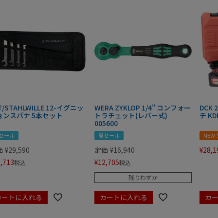
T/STAHLWILLE 12-イグニッ
WERA ZYKLOP 1/4" コンフォー
DCK
ョンスパナ 5本セット
トラチェット(レバー式)
チ KD
005600
セール
夏セール
NEW
価
¥
29,590
定価
¥
16,940
¥
28,1
,713
¥
12,705
税込
税込
残りわずか
カートに入れる
カートに入れる
カ