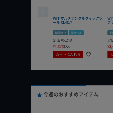
WIT マルチアングルクィックツ
W
ール CL-917
ブ
動画あり
夏セール
動
定価
¥
6,248
定
¥
4,373
¥
3,
税込
カートに入れる
今週のおすすめアイテム