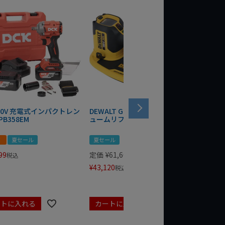
 20V 充電式インパクトレン
DEWALT GRABO 18V電動バキ
WIT/ST
PB358EM
ュームリフター DCE590N-XJ
ンチ 75
！
夏セール
夏セール
夏セール
99
定価
¥
61,600
定価
¥
24
税込
¥
43,120
¥
17,479
税込
ートに入れる
カートに入れる
カート