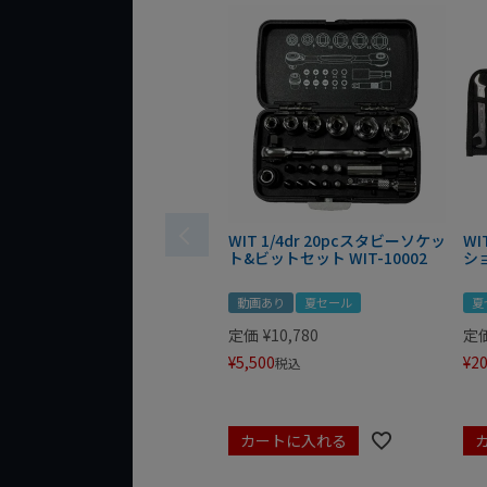
WIT 1/4dr 20pcスタビーソケッ
WI
ト&ビットセット WIT-10002
シ
動画あり
夏セール
夏
定価
¥
10,780
定
¥
5,500
¥
20
税込
カートに入れる