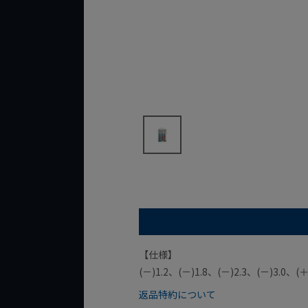
【仕様】
(－)1.2、(－)1.8、(－)2.3、(－)3.0、(
返品特約について