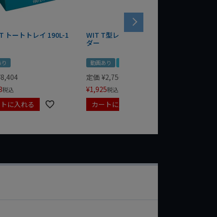
T トートトレイ 190L-1
WIT T型レンチマグネットホル
WERA
ダー
Bottle 
あり
動画あり
夏セール
定価
¥
1,
¥
1,485
¥
8,404
定価
¥
2,750
3
¥
1,925
税込
税込
ートに入れる
カートに入れる
カート