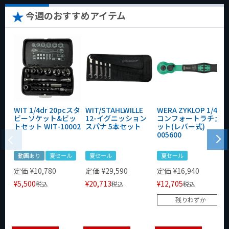
今週のおすすめアイテム
WIT 1/4dr 20pcスタ
WIT/STAHLWILLE
WERA ZYKLOP 1/4"
ビーソケット&ビッ
12-イグニッション
コンフォートラチェ
トセット WIT-10002
スパナ 5本セット
ット(レバー式)
005600
動画あり
夏セール
夏セール
夏セール
定価
¥
10,780
定価
¥
29,590
定価
¥
16,940
¥
5,500
¥
20,713
¥
12,705
税込
税込
税込
残りわずか