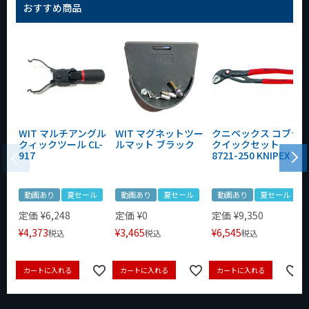
おすすめ商品
WIT マルチアングル
WIT マグネットツー
クニペックス コブラ
クィックツール CL-
ルマット ブラック
クイックセット
917
8721-250 KNIPEX
動画あり
夏セール
動画あり
夏セール
動画あり
夏セール
定価
¥
6,248
定価
¥
0
定価
¥
9,350
¥
4,373
¥
3,465
¥
6,545
税込
税込
税込
カートに入れる
カートに入れる
カートに入れる