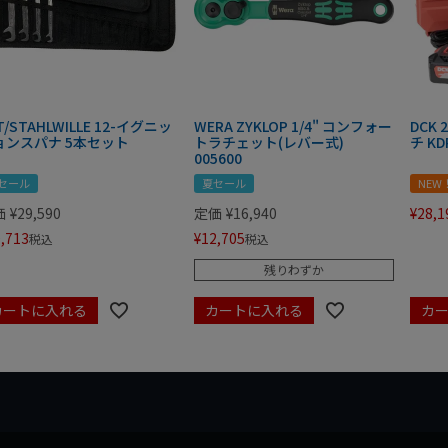
T/STAHLWILLE 12-イグニッ
WERA ZYKLOP 1/4" コンフォー
DCK
ョンスパナ 5本セット
トラチェット(レバー式)
チ KD
005600
セール
夏セール
NEW
価
¥
29,590
定価
¥
16,940
¥
28,1
,713
¥
12,705
税込
税込
残りわずか
カートに入れる
カートに入れる
カ