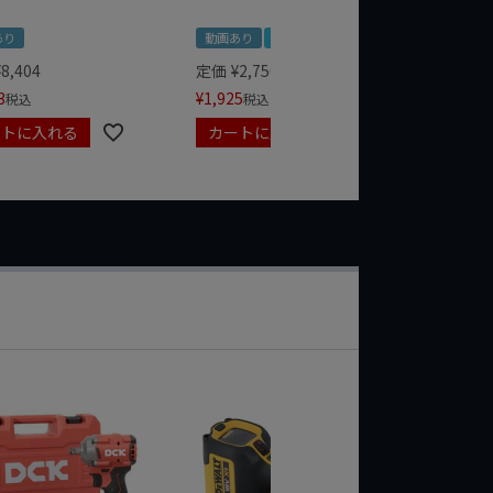
あり
動画あり
夏セール
定価
¥
1,
¥
1,485
¥
8,404
定価
¥
2,750
3
¥
1,925
税込
税込
ートに入れる
カートに入れる
カート