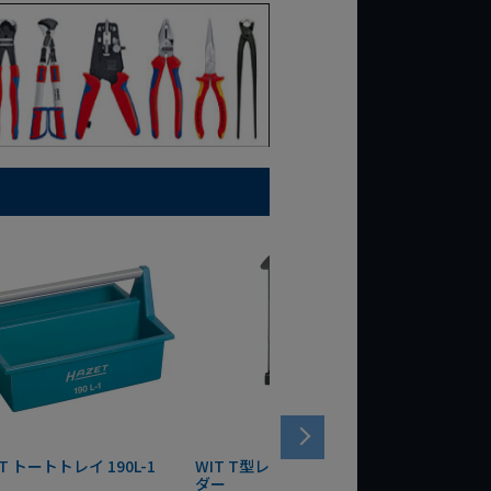
T トートトレイ 190L-1
WIT T型レンチマグネットホル
WERA
ダー
Bottle 