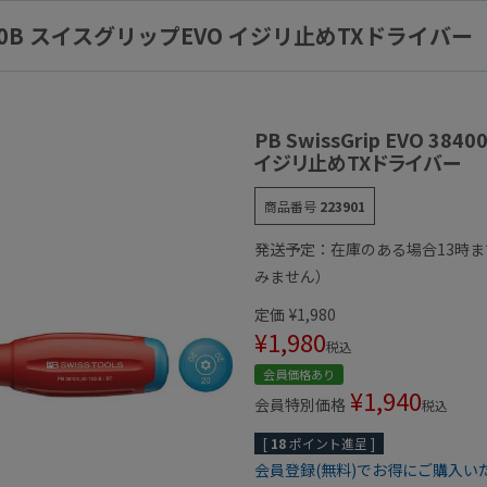
.20-100B スイスグリップEVO イジリ止めTXドライバー
PB SwissGrip EVO 38
イジリ止めTXドライバー
商品番号
223901
発送予定：在庫のある場合13時
みません）
定価
¥
1,980
¥
1,980
税込
会員価格あり
¥
1,940
会員特別価格
税込
[
18
ポイント進呈 ]
会員登録(無料)でお得にご購入い