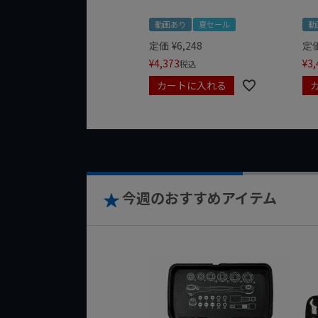
動画あり
夏セール
動
定価
¥
6,248
定
¥
4,373
¥
3,
税込
カートに入れる
今週のおすすめアイテム