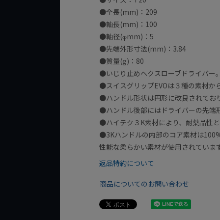
●全長(mm)：209
●軸長(mm)：100
●軸径(φmm)：5
●先端外形寸法(mm)：3.84
●質量(g)：80
●いじり止めヘクスローブドライバー
●スイスグリップEVOは３種の素材か
●ハンドル形状は円形に改良されてお
●ハンドル後部にはドライバーの先端
●ハイテク３K素材により、耐薬品性
●3Kハンドルの内部のコア素材は10
性能な柔らかい素材が使用されていま
返品特約について
商品についてのお問い合わせ