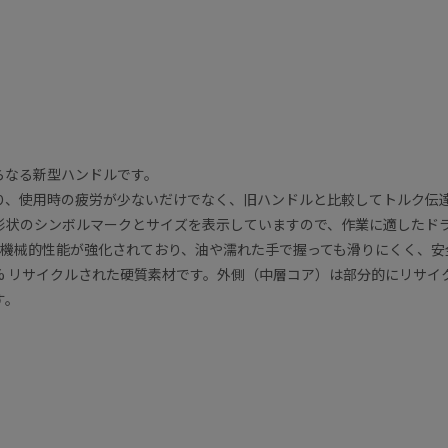
。
らなる新型ハンドルです。
り、使用時の疲労が少ないだけでなく、旧ハンドルと比較してトルク伝達
形状のシンボルマークとサイズを表示していますので、作業に適したド
と機械的性能が強化されており、油や濡れた手で握っても滑りにくく、安
0% リサイクルされた硬質素材です。外側（中層コア）は部分的にリサ
す。