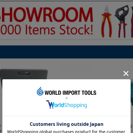
IT マグネットツールマット
クニペックス コブラ クイック
HAZE
ラック
セット 8721-250 KNIPEX