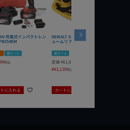
 20V 充電式インパクトレン
DEWALT GRABO 18V電動バキ
WIT/ST
PB358EM
ュームリフター DCE590N-XJ
ンチ 75
！
夏セール
夏セール
夏セール
99
定価
¥
61,600
定価
¥
24
税込
¥
43,120
¥
17,479
税込
ートに入れる
カートに入れる
カート