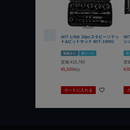
WIT 1/4dr 20pcスタビーソケッ
WI
ト&ビットセット WIT-10002
シ
動画あり
夏セール
夏
定価
¥
10,780
定
¥
5,500
¥
20
税込
カートに入れる