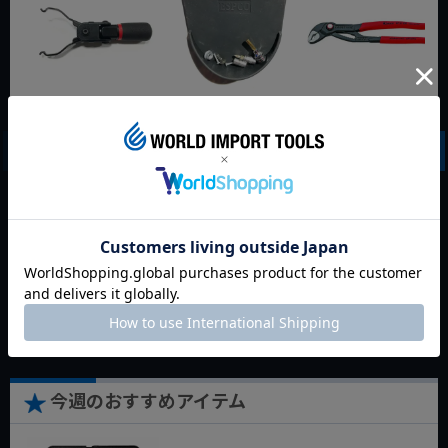
WIT マルチアングル
WIT マグネットツー
クニペックス コブラ
クィックツール CL-
ルマット ブラック
クイックセット
917
8721-250 KNIPEX
動画あり
夏セール
動画あり
夏セール
動画あり
夏セール
定価
¥
6,248
定価
¥
0
定価
¥
9,350
¥
4,373
¥
3,465
¥
6,545
税込
税込
税込
カートに入れる
カートに入れる
カートに入れる
今週のおすすめアイテム