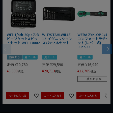
WIT 1/4dr 20pcスタ
WIT/STAHLWILLE
WERA ZYKLOP 1/4"
ビーソケット&ビッ
12-イグニッション
コンフォートラチェ
トセット WIT-10002
スパナ 5本セット
ット(レバー式)
005600
動画あり
夏セール
夏セール
夏セール
定価
¥
10,780
定価
¥
29,590
定価
¥
16,940
¥
5,500
¥
20,713
¥
12,705
税込
税込
税込
残りわずか
カートに入れる
カートに入れる
カートに入れる