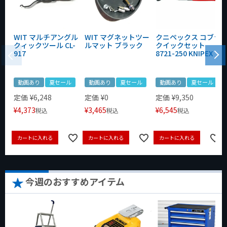
WIT マルチアングル
WIT マグネットツー
クニペックス コブラ
クィックツール CL-
ルマット ブラック
クイックセット
917
8721-250 KNIPEX
動画あり
夏セール
動画あり
夏セール
動画あり
夏セール
定価
¥
6,248
定価
¥
0
定価
¥
9,350
¥
4,373
¥
3,465
¥
6,545
税込
税込
税込
カートに入れる
カートに入れる
カートに入れる
今週のおすすめアイテム