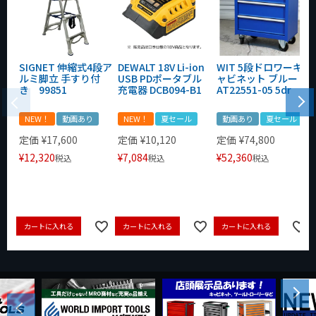
SIGNET 伸縮式4段ア
DEWALT 18V Li-ion
WIT 5段ドロワーキ
ルミ脚立 手すり付
USB PDポータブル
ャビネット ブルー
き 99851
充電器 DCB094-B1
AT22551-05 5dr
NEW！
動画あり
NEW！
夏セール
動画あり
夏セール
定価
¥
17,600
定価
¥
10,120
定価
¥
74,800
¥
12,320
¥
7,084
¥
52,360
税込
税込
税込
カートに入れる
カートに入れる
カートに入れる
Next
Previous