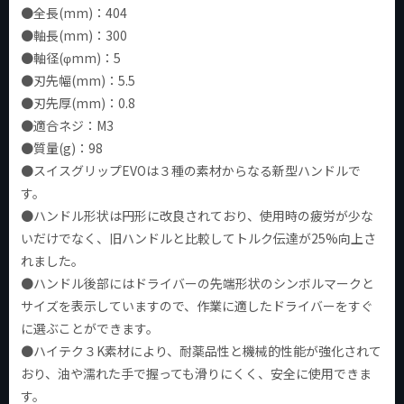
●全長(mm)：404
●軸長(mm)：300
●軸径(φmm)：5
●刃先幅(mm)：5.5
●刃先厚(mm)：0.8
●適合ネジ：M3
●質量(g)：98
●スイスグリップEVOは３種の素材からなる新型ハンドルで
す。
●ハンドル形状は円形に改良されており、使用時の疲労が少な
いだけでなく、旧ハンドルと比較してトルク伝達が25%向上さ
れました。
●ハンドル後部にはドライバーの先端形状のシンボルマークと
サイズを表示していますので、作業に適したドライバーをすぐ
に選ぶことができます。
●ハイテク３K素材により、耐薬品性と機械的性能が強化されて
おり、油や濡れた手で握っても滑りにくく、安全に使用できま
す。