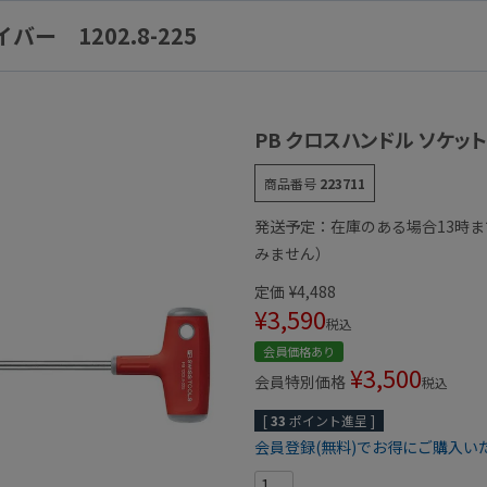
ー 1202.8-225
PB クロスハンドル ソケット
商品番号
223711
発送予定：在庫のある場合13時
みません）
定価
¥
4,488
¥
3,590
税込
会員価格あり
¥
3,500
会員特別価格
税込
[
33
ポイント進呈 ]
会員登録(無料)でお得にご購入い