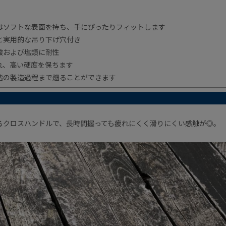
はソフトな表面を持ち、手にぴったりフィットします
と実用的な吊り下げ穴付き
酸および塩類に耐性
れ、高い硬度を保ちます
階の製造過程まで遡ることができます
るクロスハンドルで、長時間握っても疲れにくく滑りにくい感触が◎。