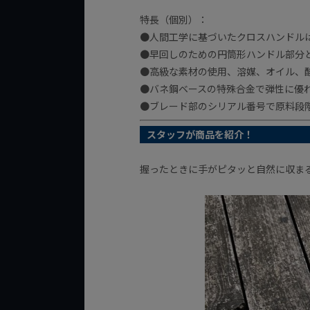
特長（個別）：
●人間工学に基づいたクロスハンドル
●早回しのための円筒形ハンドル部分
●高級な素材の使用、溶媒、オイル、
●バネ鋼ベースの特殊合金で弾性に優
●ブレード部のシリアル番号で原料段
スタッフが商品を紹介！
握ったときに手がピタッと自然に収ま