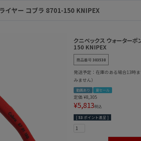
ー コブラ 8701-150 KNIPEX
クニペックス ウォーターポン
150 KNIPEX
商品番号
303538
発送予定：在庫のある場合13時
みません）
動画あり
夏セール
定価
¥
8,305
¥
5,813
税込
[
53
ポイント進呈 ]