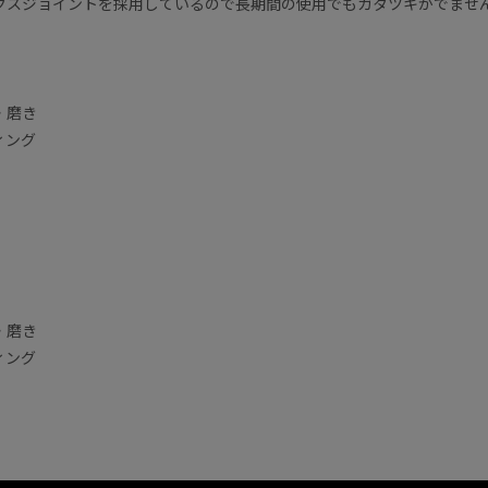
クスジョイントを採用しているので長期間の使用でもガタツキがでませ
・磨き
ィング
・磨き
ィング