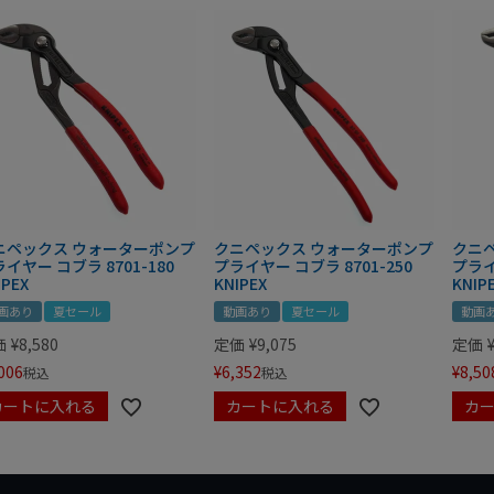
ニペックス ウォーターポンプ
クニペックス ウォーターポンプ
クニ
イヤー コブラ 8701-180
プライヤー コブラ 8701-250
プライ
IPEX
KNIPEX
KNIP
画あり
夏セール
動画あり
夏セール
動画
価
¥
8,580
定価
¥
9,075
定価
006
¥
6,352
¥
8,50
税込
税込
カートに入れる
カートに入れる
カ