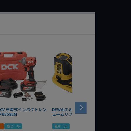
 20V 充電式インパクトレン
DEWALT GRABO 18V電動バキ
WIT/ST
PB358EM
ュームリフター DCE590N-XJ
ンチ 75
！
夏セール
夏セール
夏セール