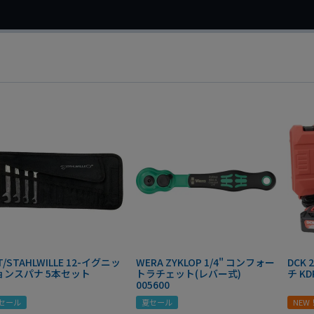
T/STAHLWILLE 12-イグニッ
WERA ZYKLOP 1/4" コンフォー
DCK
ョンスパナ 5本セット
トラチェット(レバー式)
チ KD
005600
セール
夏セール
NEW