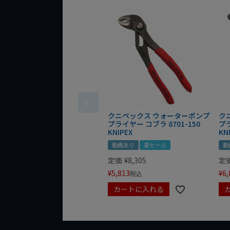
クニペックス ウォーターポンプ
ク
プライヤー コブラ 8701-150
プラ
KNIPEX
KN
動画あり
夏セール
動
定価
¥
8,305
定
¥
5,813
¥
6,
税込
カートに入れる