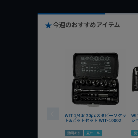
今週のおすすめアイテム
WIT 1/4dr 20pcスタビーソケッ
WI
ト&ビットセット WIT-10002
シ
動画あり
夏セール
夏