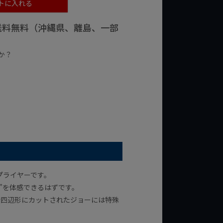
トに入れる
で送料無料（沖縄県、離島、一部
か？
台の商品
¥2,000台の商品
プライヤーです。
”を体感できるはずです。
行四辺形にカットされたジョーには特殊