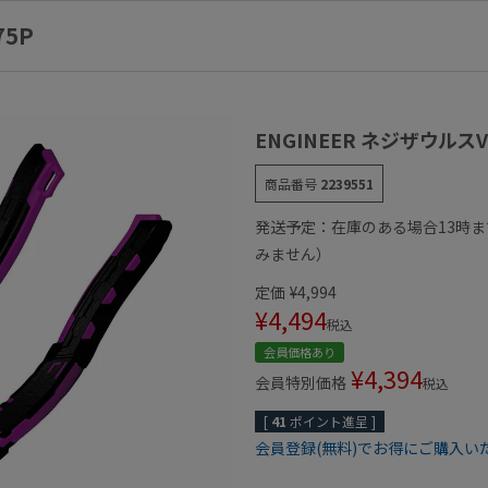
75P
ENGINEER ネジザウルスVA
商品番号
2239551
発送予定：在庫のある場合13時
みません）
定価
¥
4,994
¥
4,494
税込
会員価格あり
¥
4,394
会員特別価格
税込
[
41
ポイント進呈 ]
会員登録(無料)でお得にご購入い