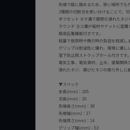
先端で縦に掴めるため、狭い場所でも
2種類の切断刃を使い分けることで、
オフセット タテ溝で壁際の潰れたネ
ラウンド ヨコ溝が板材やナットに密着
簡易圧着機能付きです。
軽量で使用時や携行時の負担を軽減し
グリップは耐油性に優れ、環境に優し
落下防止用ストラップホール付きです
電気工事、電気資材、土木、建築関係
潰れたネジ、錆びたネジの取り外しに
▼スペック
全長(mm)：205
刃長(mm)：20
先端長さ(mm)：38
先端幅(mm)：27
先端厚さ(mm)：14
グリップ幅(mm)：53