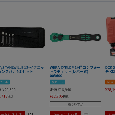
T/STAHLWILLE 12-イグニッ
WERA ZYKLOP 1/4" コンフォー
DCK
ョンスパナ 5本セット
トラチェット(レバー式)
チ KD
005600
セール
夏セール
NEW
価
¥
29,590
定価
¥
16,940
¥
28,1
,713
¥
12,705
税込
税込
残りわずか
カートに入れる
カートに入れる
カ