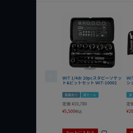
WIT 1/4dr 20pcスタビーソケッ
WI
ト&ビットセット WIT-10002
シ
動画あり
夏セール
夏
定価
¥
10,780
定
¥
5,500
¥
20
税込
カートに入れる