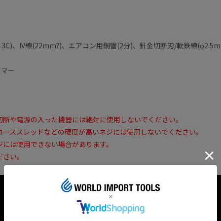
×3C)、IV線(22mm?)、エアコン用銅管(2分)、針金切断刃/軟鉄線(φ2
トマー
切断や電源の入った機器には絶対に使用しないでください。
コーススレッドなどの硬度が高いネジには使用しないでください。
ジには使用できない場合があります。
ださい。