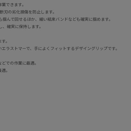
作業できます。
切断刃の劣化損傷を防止します。
ジも掴んで回せるほか、細い結束バンドなども確実に掴めます。
し、確実に保持します。
ます。
いエラストマーで、手によくフィットするデザイングリップです。
。
などでの作業に最適。
最適。