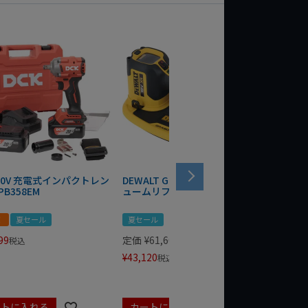
 20V 充電式インパクトレン
DEWALT GRABO 18V電動バキ
WIT/ST
PB358EM
ュームリフター DCE590N-XJ
ンチ 75
！
夏セール
夏セール
夏セール
99
定価
¥
61,600
定価
¥
24
税込
¥
43,120
¥
17,479
税込
ートに入れる
カートに入れる
カート