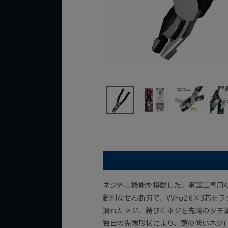
ネジ外し機能を搭載した、電設工事用
鋭利なせん断刃で、VVFφ2.6×3芯を
潰れたネジ、錆びたネジを先端のタテ
独自の先端形状により、頭の低いネジ(