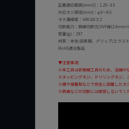
圧着適応範囲(mm2)：1.25~3.5
対応ネジ頭径(mm)：φ3～9.5
タテ溝硬度：HRC60±2
切断能力：銅線切断刃/VVF線(2.6mm
質量(g)：297
材質：本体/炭素鋼、グリップ/エラス
RoHS適合製品
▼注意事項
※本工具は非絶縁工具のため、活線の
※タッピングネジ、ドリリングネジ、
※錆や接着剤などで完全に固着したネ
※鉄線などの切断には使用しないでく