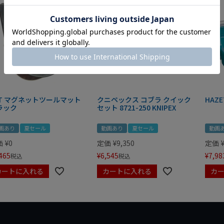
IT マグネットツールマット
クニペックス コブラ クイック
HAZE
ラック
セット 8721-250 KNIPEX
画あり
夏セール
動画あり
夏セール
動画
価
¥
0
定価
¥
9,350
定価
465
¥
6,545
¥
7,98
税込
税込
カートに入れる
カートに入れる
カ