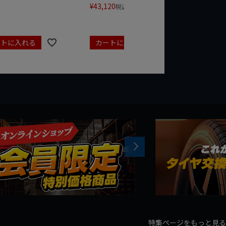
¥
43,120
¥
17,479
税込
ートに入れる
カートに入れる
カート
Next
特集ページをもっと見る