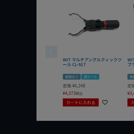
WIT マルチアングルクィックツ
W
ール CL-917
ブ
動画あり
夏セール
動
定価
¥
6,248
定
¥
4,373
¥
3,
税込
カートに入れる