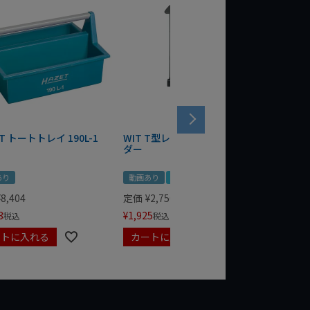
T トートトレイ 190L-1
WIT T型レンチマグネットホル
WERA
ダー
Bottle 
あり
動画あり
夏セール
定価
¥
1,
¥
1,485
¥
8,404
定価
¥
2,750
3
¥
1,925
税込
税込
ートに入れる
カートに入れる
カート