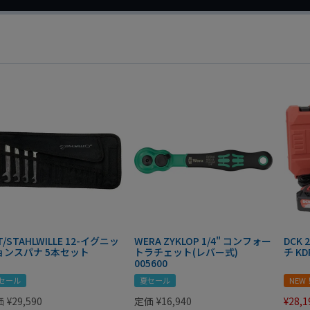
T/STAHLWILLE 12-イグニッ
WERA ZYKLOP 1/4" コンフォー
DCK
ョンスパナ 5本セット
トラチェット(レバー式)
チ KD
005600
セール
夏セール
NEW
価
¥
29,590
定価
¥
16,940
¥
28,1