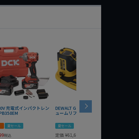
 20V 充電式インパクトレン
DEWALT GRABO 18V電動バキ
WIT/ST
PB358EM
ュームリフター DCE590N-XJ
ンチ 75
！
夏セール
夏セール
夏セール
99
定価
¥
61,600
定価
¥
24
税込