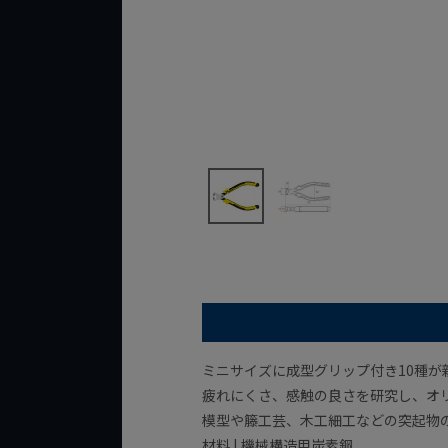
ミニサイズに成型グリップ付き10種が
疲れにくさ、感触の良さを研究し、オ
模型や籐工芸、木工細工などの突起物
材料 | 機械構造用炭素鋼