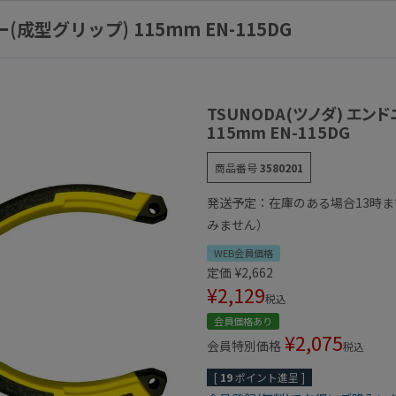
(成型グリップ) 115mm EN-115DG
TSUNODA(ツノダ) エン
115mm EN-115DG
商品番号
3580201
発送予定：在庫のある場合13時
みません）
WEB会員価格
定価
¥
2,662
¥
2,129
税込
会員価格あり
¥
2,075
会員特別価格
税込
[
19
ポイント進呈 ]