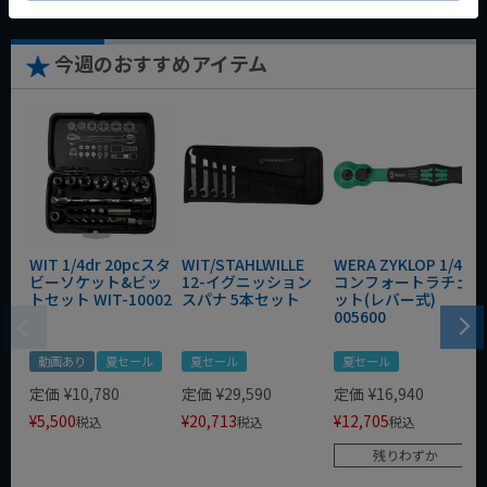
今週のおすすめアイテム
WIT 1/4dr 20pcスタ
WIT/STAHLWILLE
WERA ZYKLOP 1/4"
ビーソケット&ビッ
12-イグニッション
コンフォートラチェ
トセット WIT-10002
スパナ 5本セット
ット(レバー式)
005600
動画あり
夏セール
夏セール
夏セール
定価
¥
10,780
定価
¥
29,590
定価
¥
16,940
¥
5,500
¥
20,713
¥
12,705
税込
税込
税込
残りわずか