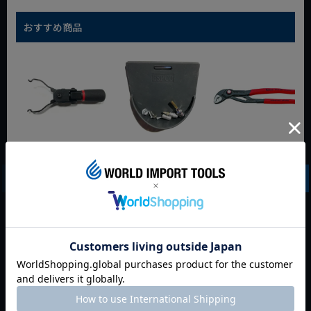
おすすめ商品
WIT マルチアングル
WIT マグネットツー
クニペックス コブラ
クィックツール CL-
ルマット ブラック
クイックセット
917
8721-250 KNIPEX
動画あり
夏セール
動画あり
夏セール
動画あり
夏セール
定価
¥
6,248
定価
¥
0
定価
¥
9,350
¥
4,373
¥
3,465
¥
6,545
税込
税込
税込
カートに入れる
カートに入れる
カートに入れる