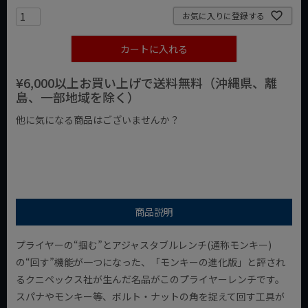
お気に入りに登録する
カートに入れる
¥6,000以上お買い上げで送料無料（沖縄県、離
島、一部地域を除く）
他に気になる商品はございませんか？
¥1,000以下の商品
¥1,000台の商品
¥2,000台の商品
商品説明
プライヤーの“掴む”とアジャスタブルレンチ(通称モンキー)
の“回す”機能が一つになった、「モンキーの進化版」と評され
るクニペックス社が生んだ名品がこのプライヤーレンチです。
スパナやモンキー等、ボルト・ナットの角を捉えて回す工具が