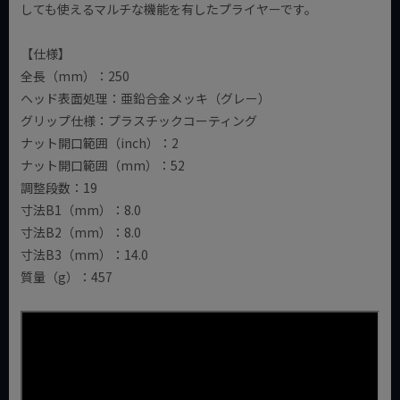
しても使えるマルチな機能を有したプライヤーです。
【仕様】
全長（mm）：250
ヘッド表面処理：亜鉛合金メッキ（グレー）
グリップ仕様：プラスチックコーティング
ナット開口範囲（inch）：2
ナット開口範囲（mm）：52
調整段数：19
寸法B1（mm）：8.0
寸法B2（mm）：8.0
寸法B3（mm）：14.0
質量（g）：457