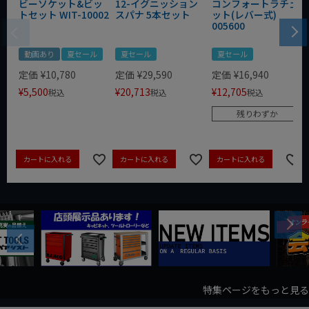
ビーソケット&ビッ
12-イグニッション
コンフォートラチェ
トセット WIT-10002
スパナ 5本セット
ット(レバー式)
005600
動画あり
夏セール
夏セール
夏セール
定価
¥
10,780
定価
¥
29,590
定価
¥
16,940
¥
5,500
¥
20,713
¥
12,705
税込
税込
税込
残りわずか
カートに入れる
カートに入れる
カートに入れる
Next
Previous
特集ページをもっと見る