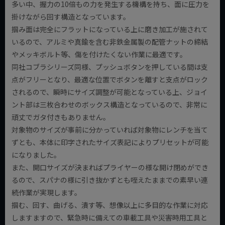
多い中、握力の10倍もの力を発生する機構を持ち、面に圧力を
掛けながら回す構造となっています。
掴み面は完全にフラットになっている上に磨き加工が施されて
いるので、アルミや真鍮を含む非鉄金属製の配管ナットの締結
やメッキボルト等、傷を付けたくない作業に最適です。
同社コブラシリーズ同様、プッシュボタンを押している間は支
点がフリーとなり、最適な位置でボタンを離すと支点がロック
されるので、瞬時にサイズ調整が可能となっている上、ジョイ
ント部は三枚合わせのボックス構造となっているので、非常に
頑丈でガタ付きもありません。
対象物のサイズが事前に分かっていれば対象物にレンチを当て
ずとも、本体に印字されたサイズ表記によりプリセットが可能
になりました。
また、開口サイズが決まればプライヤーの様な開け閉めができ
るので、スパナの様に引き抜かずとも咥えたままでの素早い連
続作業が実現します。
掴む、回す、曲げる、潰す等、想像以上に多目的な作業に対応
しますますので、緊急時に備えての車載工具や災害時用工具と