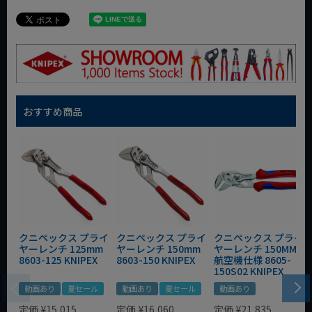
おすすめ商品
クニペックス プライ
クニペックス プライ
クニペックス プライ
ヤーレンチ 125mm
ヤーレンチ 150mm
ヤーレンチ 150MM
8603-125 KNIPEX
8603-150 KNIPEX
航空機仕様 8605-
150S02 KNIPEX
動画あり
夏セール
動画あり
夏セール
動画あり
定価
¥
15,015
定価
¥
16,060
定価
¥
21,835