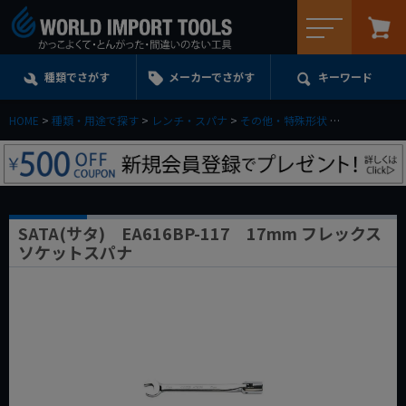
メニュー
種類でさがす
メーカーでさがす
キーワード
HOME
種類・用途で探す
レンチ・スパナ
その他・特殊形状
SATA(サタ)
SATA(サタ) EA616BP-117 17mm フレックス
ソケットスパナ