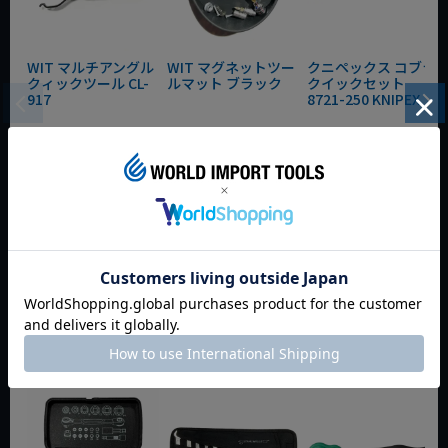
WIT マルチアングル
WIT マグネットツー
クニペックス コブラ
クィックツール CL-
ルマット ブラック
クイックセット
917
8721-250 KNIPEX
動画あり
夏セール
動画あり
夏セール
動画あり
夏セール
定価
¥
6,248
定価
¥
0
定価
¥
9,350
¥
4,373
¥
3,465
¥
6,545
税込
税込
税込
カートに入れる
カートに入れる
カートに入れる
今週のおすすめアイテム