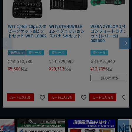
WIT 1/4dr 20pcスタ
WIT/STAHLWILLE
WERA ZYKLOP 1/4"
ビーソケット&ビッ
12-イグニッション
コンフォートラチェ
トセット WIT-10002
スパナ 5本セット
ット(レバー式)
005600
動画あり
夏セール
夏セール
夏セール
定価
¥
10,780
定価
¥
29,590
定価
¥
16,940
¥
5,500
¥
20,713
¥
12,705
税込
税込
税込
残りわずか
カートに入れる
カートに入れる
カートに入れる
Next
Previous