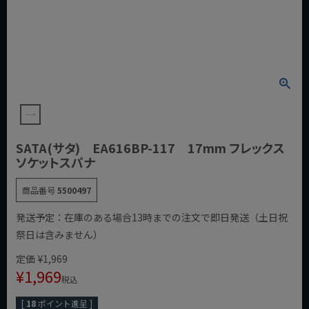
SATA(サタ) EA616BP-117 17mm フレックス
ソケットスパナ
商品番号
5500497
発送予定：在庫のある場合13時までの注文で即日発送（土日祝
祭日は含みません）
定価
¥
1,969
¥
1,969
税込
[
18
ポイント進呈 ]