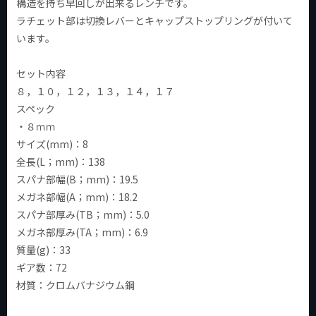
構造を持ち早回しが出来るレンチです。
ラチェット部は切換レバーとキャップストップリングが付いて
います。
セット内容
８，１０，１２，１３，１４，１７
スペック
・８ｍｍ
サイズ(mm)：8
全長(L；mm)：138
スパナ部幅(B；mm)：19.5
メガネ部幅(A；mm)：18.2
スパナ部厚み(TB；mm)：5.0
メガネ部厚み(TA；mm)：6.9
質量(g)：33
ギア数：72
材質：クロムバナジウム鋼