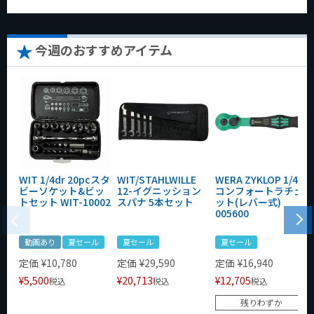
今週のおすすめアイテム
WIT 1/4dr 20pcスタ
WIT/STAHLWILLE
WERA ZYKLOP 1/4"
ビーソケット&ビッ
12-イグニッション
コンフォートラチェ
トセット WIT-10002
スパナ 5本セット
ット(レバー式)
005600
動画あり
夏セール
夏セール
夏セール
定価
¥
10,780
定価
¥
29,590
定価
¥
16,940
¥
5,500
¥
20,713
¥
12,705
税込
税込
税込
残りわずか