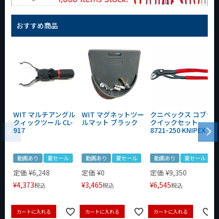
おすすめ商品
WIT マルチアングル
WIT マグネットツー
クニペックス コブラ
クィックツール CL-
ルマット ブラック
クイックセット
917
8721-250 KNIPEX
動画あり
夏セール
動画あり
夏セール
動画あり
夏セール
定価
¥
6,248
定価
¥
0
定価
¥
9,350
¥
4,373
¥
3,465
¥
6,545
税込
税込
税込
カートに入れる
カートに入れる
カートに入れる