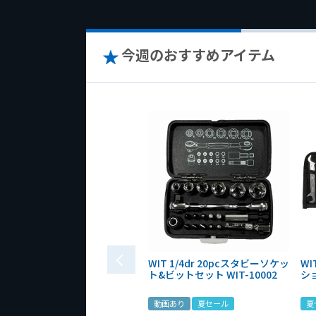
今週のおすすめアイテム
WIT 1/4dr 20pcスタビーソケッ
WI
ト&ビットセット WIT-10002
シ
動画あり
夏セール
夏