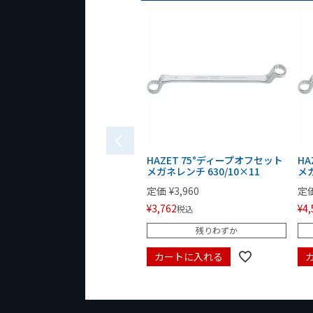
HAZET 75°ディープオフセット
HA
メガネレンチ 630/10×11
メガ
定価
¥
3,960
定
¥
3,762
¥
4,
税込
残りわずか
カートに入れる