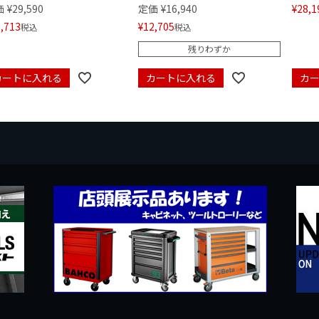
価
¥
29,590
定価
¥
16,940
¥
28,1
,713
¥
12,705
税込
税込
残りわずか
カートに入れる
カートに入れる
カ