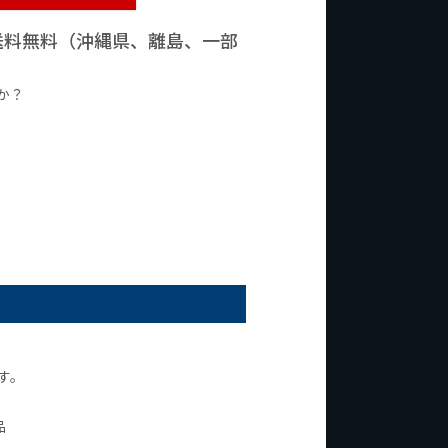
で送料無料（沖縄県、離島、一部
か？
台の商品
¥2,000台の商品
す。
品