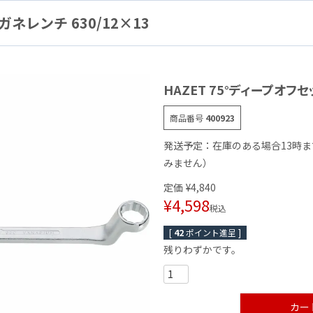
ネレンチ 630/12×13
HAZET 75°ディープオフセ
商品番号
400923
発送予定：在庫のある場合13時
みません）
定価
¥
4,840
¥
4,598
税込
[
42
ポイント進呈 ]
残りわずかです。
カー