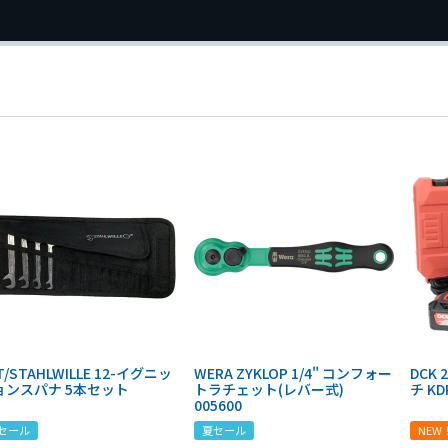
T/STAHLWILLE 12-イグニッ
WERA ZYKLOP 1/4" コンフォー
DCK
ョンスパナ 5本セット
トラチェット(レバー式)
チ KD
005600
セール
夏セール
NEW