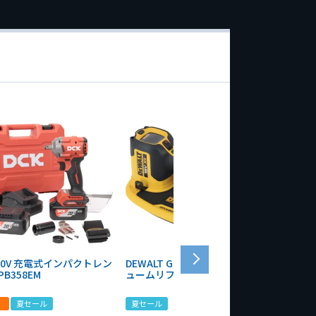
 20V 充電式インパクトレン
DEWALT GRABO 18V電動バキ
WIT/ST
PB358EM
ュームリフター DCE590N-XJ
ンチ 75
！
夏セール
夏セール
夏セール