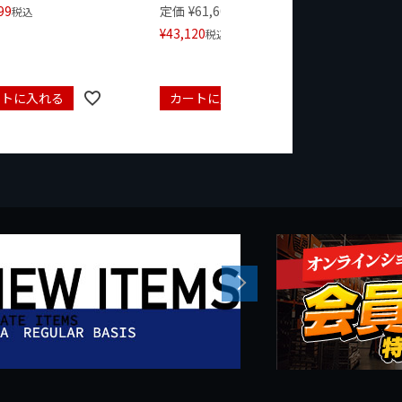
99
定価
¥
61,600
定価
¥
24
税込
¥
43,120
¥
17,479
税込
ートに入れる
カートに入れる
カート
Next