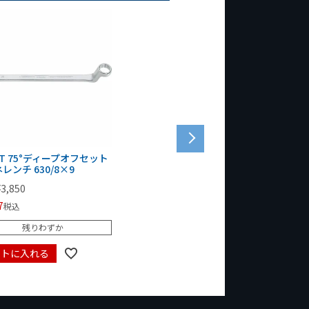
ET 75°ディープオフセット
レンチ 630/8×9
¥
3,850
7
税込
残りわずか
ートに入れる