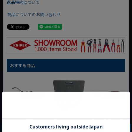
返品特約について
商品についてのお問い合わせ
おすすめ商品
WIT マルチアングル
WIT マグネットツー
クニペックス コブラ
クィックツール CL-
ルマット ブラック
クイックセット
917
8721-250 KNIPEX