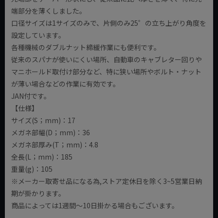
端部分を薄くしました。
口径サイズは1サイズのみで、片側のみ25゜の立ち上がり角度を
設定しています。
各種機械のダブルナット締緩作業にも便利です。
従来のスパナが使いにくい場所、自動車のキャブレター回りや
マニホールド取付け部分など、特に狭い場所やボルト・ナット
が薄い場合などの作業に有効です。
JAN付です。
【仕様】
サイズ(S；mm)：17
メガネ部幅(D；mm)：36
メガネ部厚み(T；mm)：4.8
全長(L；mm)：185
重量(g)：105
※メーカー取寄せ品になる為,ストア定休日を除く3~5営業日納
期が掛かります。
商品によっては1週間～10日掛かる場合もございます。