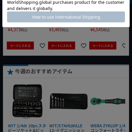
動画あり
夏セール
動画あり
夏セール
動画あり
夏セール
定価
¥
6,248
定価
¥
0
定価
¥
9,350
¥
4,373
¥
3,465
¥
6,545
税込
税込
税込
カートに入れる
カートに入れる
カートに入れる
今週のおすすめアイテム
WIT 1/4dr 20pcスタ
WIT/STAHLWILLE
WERA ZYKLOP 1/4"
ビーソケット&ビッ
12-イグニッション
コンフォートラチェ