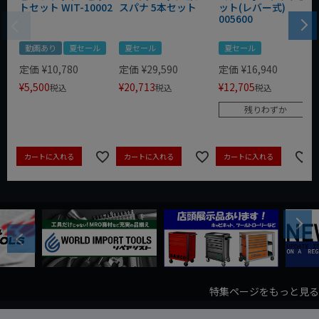
トセット WIT-10002
スパナ 5本セット
ット(レバー式)
005600
動画あり
夏セール
夏セール
夏セール
定価
¥
10,780
定価
¥
29,590
定価
¥
16,940
¥
5,500
¥
20,713
¥
12,705
税込
税込
税込
残りわずか
カートに入れる
カートに入れる
カートに入れる
Next
Previous
特集ページをもっと見る