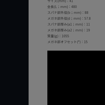
サイズ(mm)：41
全長(L；mm)：480
スパナ部外径(b；mm)：88
メガネ部外径(d；mm)：57.8
スパナ部厚み(a1；mm)：11
メガネ部厚み(a2；mm)：19
質量(g)：1055
メガネ部オフセット(°)：15