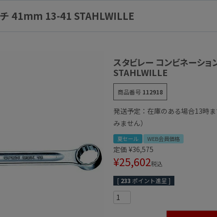
mm 13-41 STAHLWILLE
スタビレー コンビネーションレ
STAHLWILLE
商品番号
112918
発送予定：在庫のある場合13時
みません）
夏セール
WEB会員価格
定価
¥
36,575
¥
25,602
税込
[
233
ポイント進呈 ]