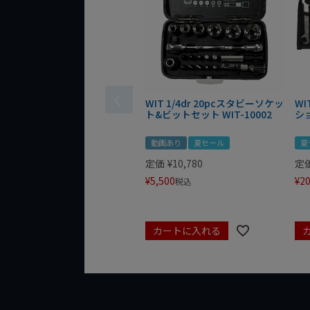
WIT 1/4dr 20pcスタビーソケッ
WI
ト&ビットセット WIT-10002
シ
動画あり
夏セール
夏
定価
¥
10,780
定
¥
5,500
¥
20
税込
カートに入れる