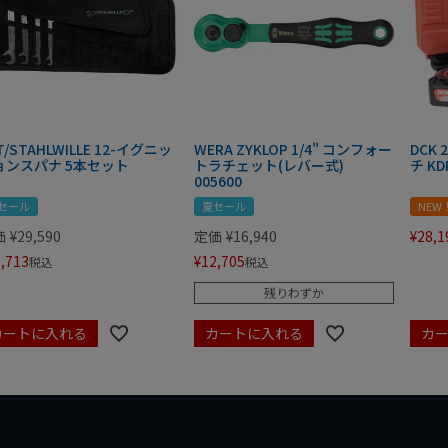
T/STAHLWILLE 12-イグニッ
WERA ZYKLOP 1/4" コンフォー
DCK
ョンスパナ 5本セット
トラチェット(レバー式)
チ KD
005600
セール
夏セール
NEW
価
¥
29,590
定価
¥
16,940
¥
28,1
,713
¥
12,705
税込
税込
残りわずか
カートに入れる
カートに入れる
カ