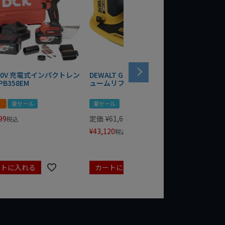
 20V 充電式インパクトレン
DEWALT GRABO 18V電動バキ
WIT/ST
PB358EM
ュームリフター DCE590N-XJ
ンチ 75
！
夏セール
夏セール
夏セール
99
定価
¥
61,600
定価
¥
24
税込
¥
43,120
¥
17,479
税込
ートに入れる
カートに入れる
カート