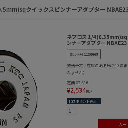
8(9.5mm)sqクイックスピンナーアダプター NBAE23
ネプロス 1/4(6.35mm)s
ンナーアダプター NBAE23 
商品番号
1130669
発送予定：在庫のある場合13時
みません）
定価
¥
2,816
¥
2,534
税込
[
23
ポイント進呈 ]
カー