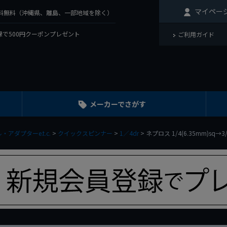
マイペー
で送料無料（沖縄県、離島、一部地域を除く）
で500円クーポンプレゼント
ご利用ガイド
メーカーでさがす
ダプターe.t.c.
クイックスピンナー
1／4dr
ネプロス 1/4(6.35mm)sq→