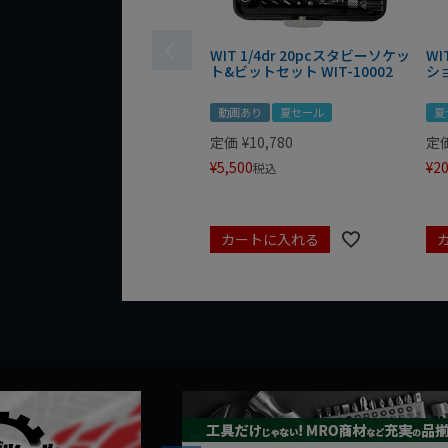
WIT 1/4dr 20pcスタビーソケッ
WI
ト&ビットセット WIT-10002
シ
動画あり
夏セール
夏
定価
¥
10,780
定
¥
5,500
¥
20
税込
カートに入れる