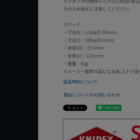
※アダプタの限界トルクは1/4sqの差
力の入れ過ぎに注意してください。
スペック
・寸法凹：1/4sq(6.35mm)
・寸法凸：3/8sq(9.5mm)
・直径(D)：27.4mm
・全長(L)：22.5mm
・重量：43g
※メーカー取寄せ品になる為,ストア定
返品特約について
商品についてのお問い合わせ