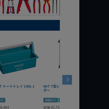
T トートトレイ 190L-1
WIT T型レンチマグネットホル
WERA
ダー
Bottle 
あり
動画あり
夏セール
定価
¥
1,
¥
1,485
¥
8,404
定価
¥
2,750