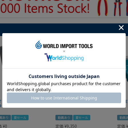
IT マグネットツールマット
クニペックス コブラ クイック
HAZE
ラック
セット 8721-250 KNIPEX
画あり
夏セール
動画あり
夏セール
動画
価
¥
0
定価
¥
9,350
定価