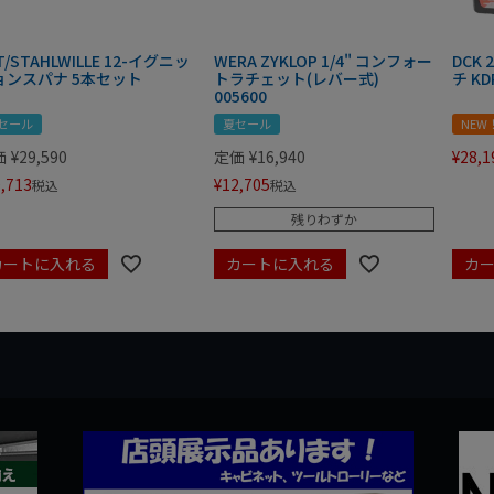
T/STAHLWILLE 12-イグニッ
WERA ZYKLOP 1/4" コンフォー
DCK
ョンスパナ 5本セット
トラチェット(レバー式)
チ KD
005600
セール
夏セール
NEW
価
¥
29,590
定価
¥
16,940
¥
28,1
,713
¥
12,705
税込
税込
残りわずか
カートに入れる
カートに入れる
カ