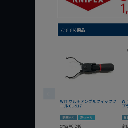
おすすめ商品
WIT マルチアングルクィックツ
W
ール CL-917
ブ
動画あり
夏セール
動
定価
¥
6,248
定