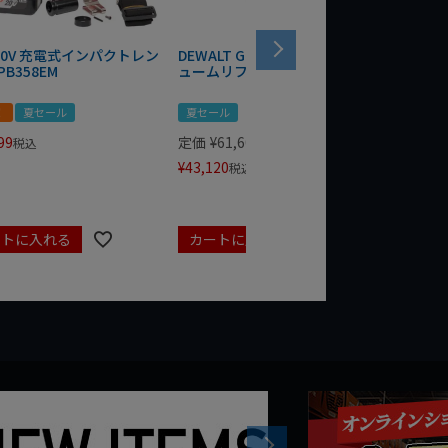
 20V 充電式インパクトレン
DEWALT GRABO 18V電動バキ
WIT/ST
PB358EM
ュームリフター DCE590N-XJ
ンチ 75
！
夏セール
夏セール
夏セール
99
定価
¥
61,600
定価
¥
24
税込
¥
43,120
¥
17,479
税込
ートに入れる
カートに入れる
カート
Next