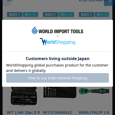
動画あり
夏セール
動画あり
夏セール
動画あり
夏セール
定価
¥
6,248
定価
¥
0
定価
¥
9,350
¥
4,373
¥
3,465
¥
6,545
税込
税込
税込
カートに入れる
カートに入れる
カートに入れる
今週のおすすめアイテム
WIT 1/4dr 20pcスタ
WIT/STAHLWILLE
WERA ZYKLOP 1/4"