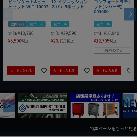
ビーソケット&ビッ
12-イグニッション
コンフォートラチェ
トセット WIT-10002
スパナ 5本セット
ット(レバー式)
005600
動画あり
夏セール
夏セール
夏セール
定価
¥
10,780
定価
¥
29,590
定価
¥
16,940
¥
5,500
¥
20,713
¥
12,705
税込
税込
税込
残りわずか
カートに入れる
カートに入れる
カートに入れる
Next
Previous
特集ページをもっと見る