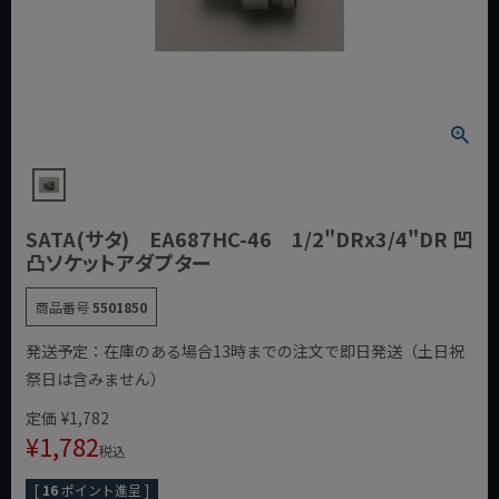
SATA(サタ) EA687HC-46 1/2"DRx3/4"DR 凹
凸ソケットアダプター
商品番号
5501850
発送予定：在庫のある場合13時までの注文で即日発送（土日祝
祭日は含みません）
定価
¥
1,782
¥
1,782
税込
[
16
ポイント進呈 ]