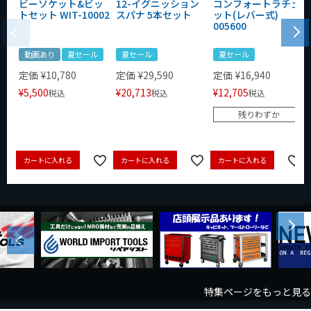
ビーソケット&ビッ
12-イグニッション
コンフォートラチェ
トセット WIT-10002
スパナ 5本セット
ット(レバー式)
005600
動画あり
夏セール
夏セール
夏セール
定価
¥
10,780
定価
¥
29,590
定価
¥
16,940
¥
5,500
¥
20,713
¥
12,705
税込
税込
税込
残りわずか
カートに入れる
カートに入れる
カートに入れる
Next
Previous
特集ページをもっと見る