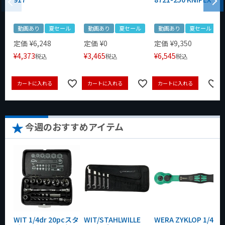
動画あり
夏セール
動画あり
夏セール
動画あり
夏セール
定価
¥
6,248
定価
¥
0
定価
¥
9,350
¥
4,373
¥
3,465
¥
6,545
税込
税込
税込
カートに入れる
カートに入れる
カートに入れる
今週のおすすめアイテム
WIT 1/4dr 20pcスタ
WIT/STAHLWILLE
WERA ZYKLOP 1/4"