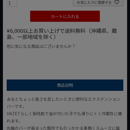
お気に入りに登録する
カートに入れる
¥6,000以上お買い上げで送料無料（沖縄県、離
島、一部地域を除く）
他に気になる商品はございませんか？
¥1,000以下の商品
¥1,000台の商品
¥2,000台の商品
商品説明
あるとちょっと長さを足したいときに便利なエクステンション
バーです。
HAZETらしく梨地肌で油が付いた手でも滑りにくく作業性に優
れます。
丸軸のバーが奥まった箇所でも引っかかる事無くスムーズに届