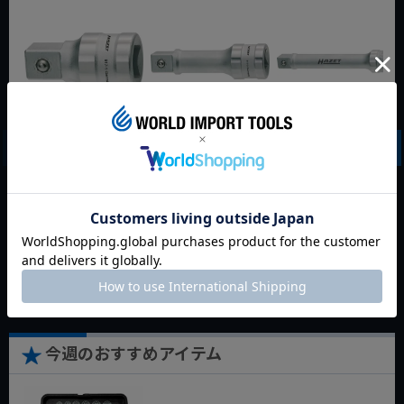
HAZET 1/2dr エクス
HAZET 1/2dr エクス
HAZET 1/2dr エクス
テンションバー
テンションバー
テンションバー
917/1
917/3
917/5
定価
¥
5,467
定価
¥
5,423
定価
¥
6,721
¥
5,194
¥
5,152
¥
6,385
税込
税込
税込
残りわずか
残りわずか
カートに入れる
カートに入れる
カートに入れる
今週のおすすめアイテム