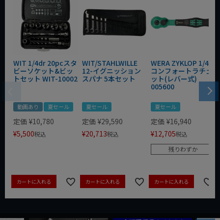
WIT 1/4dr 20pcスタ
WIT/STAHLWILLE
WERA ZYKLOP 1/4"
ビーソケット&ビッ
12-イグニッション
コンフォートラチェ
トセット WIT-10002
スパナ 5本セット
ット(レバー式)
005600
動画あり
夏セール
夏セール
夏セール
定価
¥
10,780
定価
¥
29,590
定価
¥
16,940
¥
5,500
¥
20,713
¥
12,705
税込
税込
税込
残りわずか
カートに入れる
カートに入れる
カートに入れる