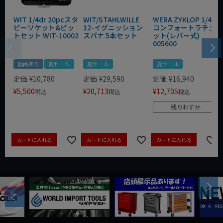
WIT 1/4dr 20pcスタ
WIT/STAHLWILLE
WERA ZYKLOP 1/4"
ビーソケット&ビッ
12-イグニッション
コンフォートラチェ
トセット WIT-10002
スパナ 5本セット
ット(レバー式)
005600
動画あり
夏セール
夏セール
夏セール
定価
¥
10,780
定価
¥
29,590
定価
¥
16,940
¥
5,500
¥
20,713
¥
12,705
税込
税込
税込
残りわずか
カートに入れる
カートに入れる
カートに入れる
Next
Previous