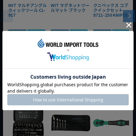
WIT マルチアングル
WIT マグネットツー
クニペックス コブラ
クィックツール CL-
ルマット ブラック
クイックセット
917
8721-250 KNIPEX
動画あり
夏セール
動画あり
夏セール
動画あり
夏セール
定価
¥
6,248
定価
¥
0
定価
¥
9,350
¥
4,373
¥
3,465
¥
6,545
税込
税込
税込
カートに入れる
カートに入れる
カートに入れる
今週のおすすめアイテム