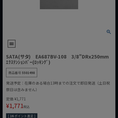
SATA(サタ) EA687BV-108 3/8"DRx250mm
ｴｸｽﾃﾝｼｮﾝﾊﾞｰ(ﾛｯｷﾝｸﾞ)
商品番号
5501498
発送予定：在庫のある場合13時までの注文で即日発送（土日祝
祭日は含みません）
定価
¥
1,771
¥
1,771
税込
[
16
ポイント進呈 ]