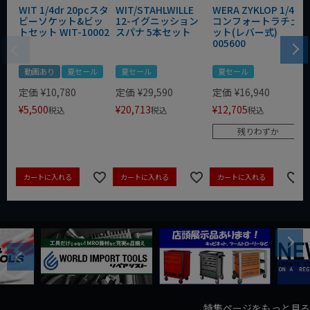
WIT 1/4dr 20pcスタ
WIT/STAHLWILLE
WERA ZYKLOP 1/4"
ビーソケット&ビッ
12-イグニッション
コンフォートラチェ
トセット WIT-10002
スパナ 5本セット
ット(レバー式)
005600
動画あり
夏セール
夏セール
夏セール
定価
¥
10,780
定価
¥
29,590
定価
¥
16,940
¥
5,500
¥
20,713
¥
12,705
税込
税込
税込
残りわずか
カートに入れる
カートに入れる
カートに入れる
Next
Previous
特集ページをもっと見る