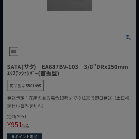
SATA(サタ) EA687BV-103 3/8"DRx250mm
ｴｸｽﾃﾝｼｮﾝﾊﾞｰ(首振型)
商品番号
5501495
発送予定：在庫のある場合13時までの注文で即日発送（土日祝
祭日は含みません）
定価
¥
951
¥
951
税込
[
9
ポイント進呈 ]