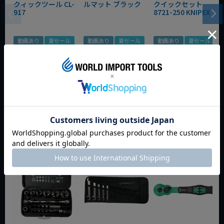
クィックツール CL-
ルマット ブラック
クイックセット
917
8721-250 KNIPEX
動画あり
夏セール
動画あり
夏セール
動画あり
夏セール
定価
¥
6,248
定価
¥
0
定価
¥
9,350
¥
4,373
¥
3,465
¥
6,545
税込
税込
税込
カートに入れる
カートに入れる
カートに入れる
今週のおすすめアイテム