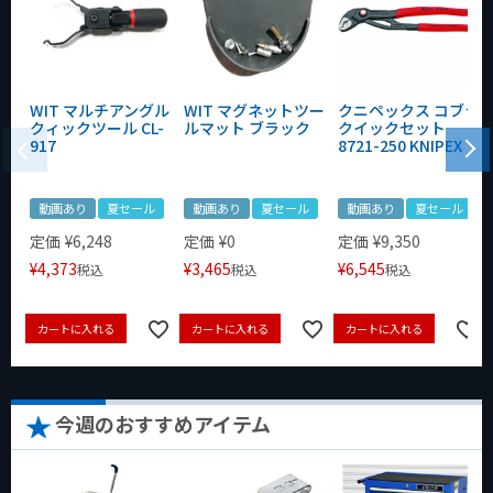
WIT マルチアングル
WIT マグネットツー
クニペックス コブラ
クィックツール CL-
ルマット ブラック
クイックセット
917
8721-250 KNIPEX
動画あり
夏セール
動画あり
夏セール
動画あり
夏セール
定価
¥
6,248
定価
¥
0
定価
¥
9,350
¥
4,373
¥
3,465
¥
6,545
税込
税込
税込
カートに入れる
カートに入れる
カートに入れる
今週のおすすめアイテム