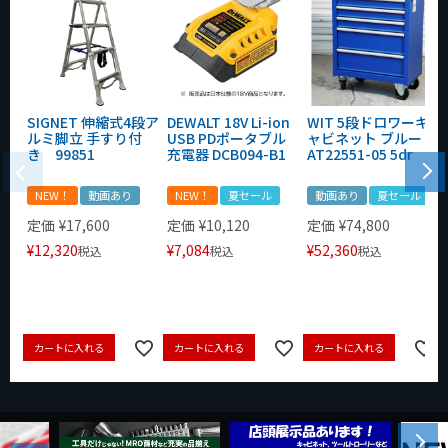
SIGNET 伸縮式4段ア
DEWALT 18V Li-ion
WIT 5段ドロワーキ
ルミ脚立 手すり付
USB PDポータブル
ャビネット ブルー
き 99851
充電器 DCB094-B1
AT22551-05 5dr
NEW！
動画あり
NEW！
夏セール
動画あり
夏セール
定価
¥
17,600
定価
¥
10,120
定価
¥
74,800
¥
12,320
¥
7,084
¥
52,360
税込
税込
税込
カートに入れる
カートに入れる
カートに入れる
Next