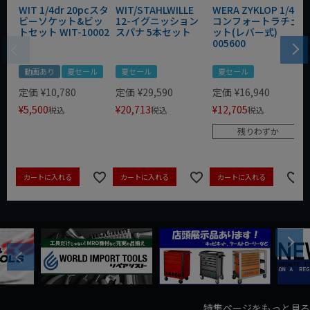
WIT 1/4dr 20pcスタ
WIT/STAHLWILLE
WERA ZYKLOP 1/4"
ビーソケット&ビッ
12-イグニッション
コンフォートラチェ
トセット WIT-10002
スパナ 5本セット
ット(レバー式)
005600
動画あり
夏セール
夏セール
夏セール
定価
¥
10,780
定価
¥
29,590
定価
¥
16,940
¥
5,500
¥
20,713
¥
12,705
税込
税込
税込
残りわずか
カートに入れる
カートに入れる
カートに入れる
Next
Previous
特集ページをもっと見る