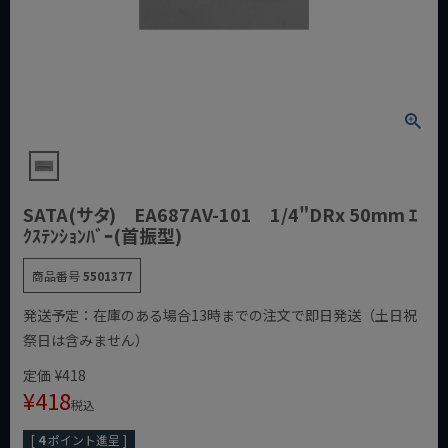
SATA(サタ) EA687AV-101 1/4"DRx 50mm ｴ
ｸｽﾃﾝｼｮﾝﾊﾞｰ(首振型)
商品番号
5501377
発送予定：在庫のある場合13時までの注文で即日発送（土日祝
祭日は含みません）
定価
¥
418
¥
418
税込
[
4
ポイント進呈 ]