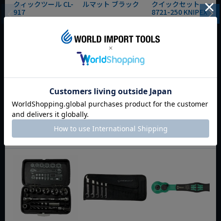
クィックツール CL-
ルマット ブラック
クイックセット
917
8721-250 KNIPEX
動画あり
夏セール
動画あり
夏セール
動画あり
夏セール
定価
¥
6,248
定価
¥
0
定価
¥
9,350
¥
4,373
¥
3,465
¥
6,545
税込
税込
税込
カートに入れる
カートに入れる
カートに入れる
今週のおすすめアイテム