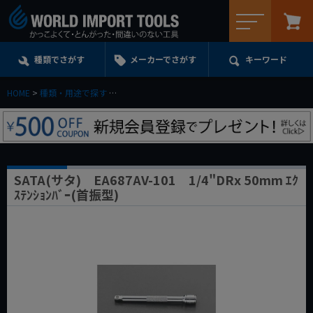
メニュー
種類でさがす
メーカーでさがす
キーワード
HOME
種類・用途で探す
エクステンション・ユニバーサル・アダプターe.t.c.
SATA(サタ) EA687AV-101 1/4"DRx 50mm ｴｸ
ｽﾃﾝｼｮﾝﾊﾞｰ(首振型)