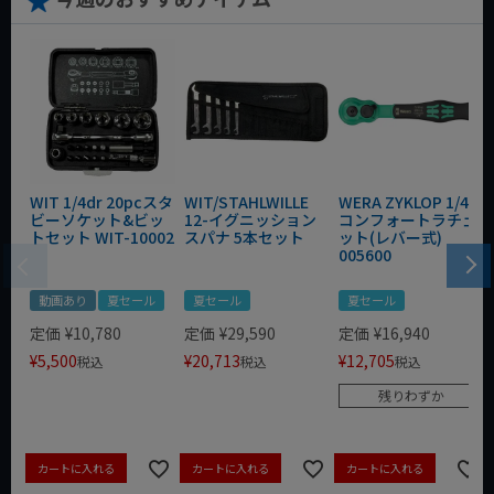
WIT 1/4dr 20pcスタ
WIT/STAHLWILLE
WERA ZYKLOP 1/4"
ビーソケット&ビッ
12-イグニッション
コンフォートラチェ
トセット WIT-10002
スパナ 5本セット
ット(レバー式)
005600
動画あり
夏セール
夏セール
夏セール
定価
¥
10,780
定価
¥
29,590
定価
¥
16,940
¥
5,500
¥
20,713
¥
12,705
税込
税込
税込
残りわずか
カートに入れる
カートに入れる
カートに入れる