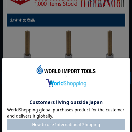
おすすめ商品
HAZET 3/8dr ヘキサ
HAZET 3/8dr ヘキサ
HAZET 3/8dr ヘキサ
ゴンソケット 8801-
ゴンソケット 8801-
ゴンソケット 8801-
10
11
12
定価
¥
5,940
定価
¥
6,710
定価
¥
7,700
¥
5,643
¥
6,374
¥
7,315
税込
税込
税込
残りわずか
残りわずか
残りわずか
カートに入れる
カートに入れる
カートに入れる