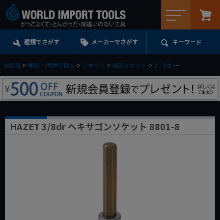
メニュー
種類でさがす
メーカーでさがす
キーワード
HOME
種類・用途で探す
ソケット
HEXソケット
3／8dr
HAZET 3/8d
HAZET 3/8dr ヘキサゴンソケット 8801-8