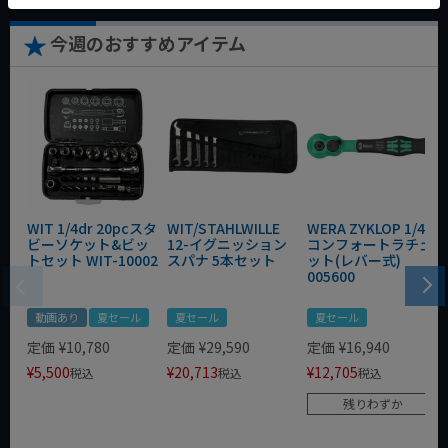
今週のおすすめアイテム
WIT 1/4dr 20pcスタ
WIT/STAHLWILLE
WERA ZYKLOP 1/4"
ビーソケット&ビッ
12-イグニッション
コンフォートラチェ
トセット WIT-10002
スパナ 5本セット
ット(レバー式)
005600
動画あり
夏セール
夏セール
夏セール
定価
¥
10,780
定価
¥
29,590
定価
¥
16,940
¥
5,500
¥
20,713
¥
12,705
税込
税込
税込
残りわずか