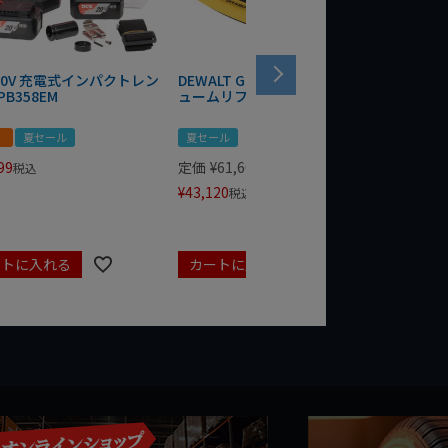
 20V 充電式インパクトレン
DEWALT GRABO 18V電動バキ
WIT/ST
PB358EM
ュームリフター DCE590N-XJ
ンチ 75
！
夏セール
夏セール
夏セール
99
定価
¥
61,600
定価
¥
24
税込
¥
43,120
¥
17,479
税込
ートに入れる
カートに入れる
カート