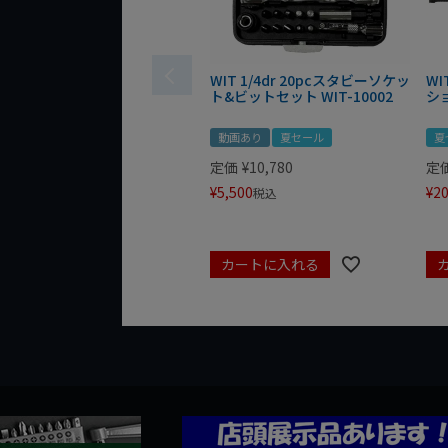
WIT 1/4dr 20pcスタビーソケッ
WI
ト&ビットセット WIT-10002
シ
動画あり
夏セール
夏
定価
¥
10,780
定
¥
5,500
¥
20
税込
カートに入れる