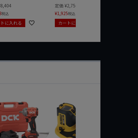
¥
1,485
¥
8,404
定価
¥
2,750
3
¥
1,925
税込
税込
ートに入れる
カートに入れる
カート