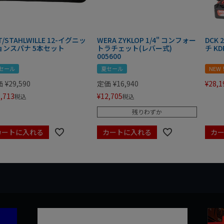
T/STAHLWILLE 12-イグニッ
WERA ZYKLOP 1/4" コンフォー
DCK
ョンスパナ 5本セット
トラチェット(レバー式)
チ KD
005600
セール
夏セール
NEW
価
¥
29,590
定価
¥
16,940
¥
28,1
,713
¥
12,705
税込
税込
残りわずか
カートに入れる
カートに入れる
カ