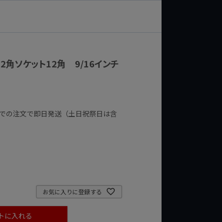
q 12角ソケット12角 9/16インチ
までの注文で即日発送（土日祝祭日は含
お気に入りに登録する
トに入れる