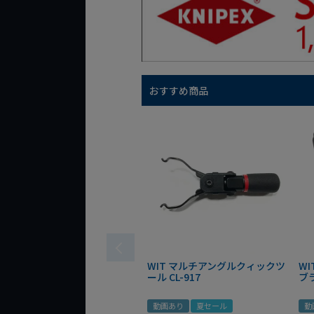
おすすめ商品
WIT マルチアングルクィックツ
W
ール CL-917
ブ
動画あり
夏セール
動