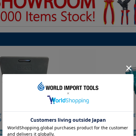
IT マグネットツールマット
クニペックス コブラ クイック
HAZE
ラック
セット 8721-250 KNIPEX
画あり
夏セール
動画あり
夏セール
動画