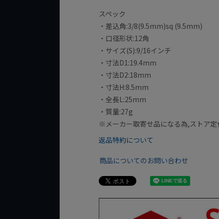
スペック
・差込角:3/8(9.5mm)sq (9.5mm)
・口径形状:12角
・サイズ(S):9/16インチ
・寸法D1:19.4mm
・寸法D2:18mm
・寸法H:8.5mm
・全長L:25mm
・質量:27g
※メーカー取寄せ品になる為,ストア定
返品特約について
商品についてのお問い合わせ