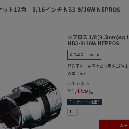
ケット12角 9/16インチ NB3-9/16W NEPROS
ネプロス 3/8(9.5mm)s
NB3-9/16W NEPROS
商品番号
1128338
発送予定：在庫のある場合13時
みません）
定価
¥
1,595
¥
1,435
税込
[
13
ポイント進呈 ]
カー