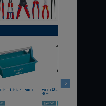
T トートトレイ 190L-1
WIT T型レンチマグネットホル
WERA
ダー
Bottle 
あり
動画あり
夏セール
定価
¥
1,