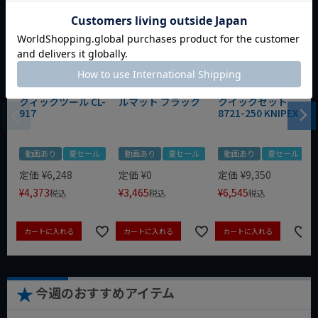
WIT マルチアングル
WIT マグネットツー
クニペックス コブラ
クィックツール CL-
ルマット ブラック
クイックセット
917
8721-250 KNIPEX
動画あり
夏セール
動画あり
夏セール
動画あり
夏セール
定価
¥
6,248
定価
¥
0
定価
¥
9,350
¥
4,373
¥
3,465
¥
6,545
税込
税込
税込
カートに入れる
カートに入れる
カートに入れる
今週のおすすめアイテム