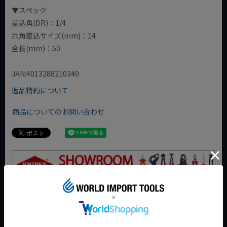
▼スペック
差込角(DR)：1/4
六角差込サイズ(mm)：14
全長(mm)：50
JAN:4013288210340
返品特約について
商品についてのお問い合わせ
おすすめ商品