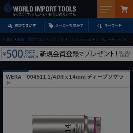
メニュー
種類でさがす
メーカーでさがす
キーワード
HOME
種類・用途で探す
ソケット
ソケット(mm)
1／4dr
ディープ
W
WERA 004511 1/4DR x 14mm ディープソケッ
ト