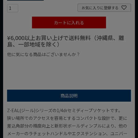
お気に入りに登録する
カートに入れる
¥6,000以上お買い上げで送料無料（沖縄県、離
島、一部地域を除く）
他に気になる商品はございませんか？
¥1,000以下の商品
¥1,000台の商品
¥2,000台の商品
商品説明
Z-EAL(ジール)シリーズの1/4drセミディープソケットです。
狭い場所でのアクセスを容易とするコンパクトな設計で、更に
差込角部分の精度向上と新形状ボールディンプルにより、他の
メーカーのラチェットハンドルやエクステンション、ユニバー