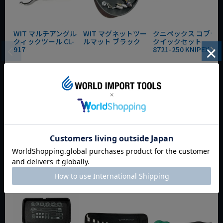
WIT マルチアングル
WIT マグネットツー
クニペックス コブラ
クィックツール CL-
ルマット ブラック
クイックセット
917
8721-250 KNIPEX
動画あり
夏セール
動画あり
夏セール
動画あり
夏セール
定価
¥
6,248
定価
¥
0
定価
¥
9,350
¥
4,373
¥
3,465
¥
6,545
税込
税込
税込
カートに入れる
カートに入れる
カートに入れる
今週のおすすめアイテム