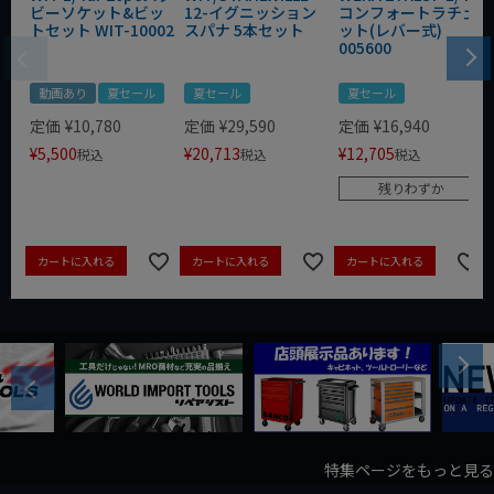
ビーソケット&ビッ
12-イグニッション
コンフォートラチェ
トセット WIT-10002
スパナ 5本セット
ット(レバー式)
005600
動画あり
夏セール
夏セール
夏セール
定価
¥
10,780
定価
¥
29,590
定価
¥
16,940
¥
5,500
¥
20,713
¥
12,705
税込
税込
税込
残りわずか
カートに入れる
カートに入れる
カートに入れる
Next
Previous
特集ページをもっと見る