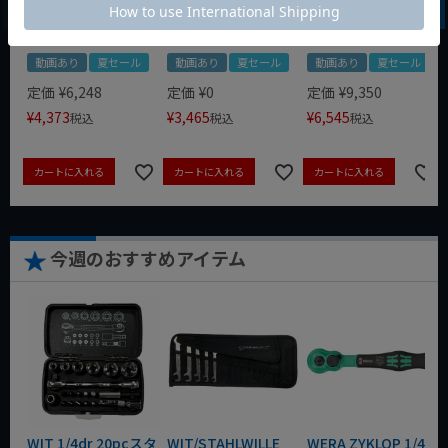
917
8721-250 KNIPEX
動画あり
夏セール
動画あり
夏セール
動画あり
夏セール
定価
¥
6,248
定価
¥
0
定価
¥
9,350
¥
4,373
¥
3,465
¥
6,545
税込
税込
税込
カートに入れる
カートに入れる
カートに入れる
今週のおすすめアイテム
WIT 1/4dr 20pcスタ
WIT/STAHLWILLE
WERA ZYKLOP 1/4"