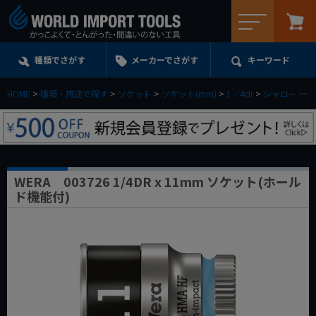
メニュー
種類でさがす
メーカーでさがす
キーワード
HOME
種類・用途で探す
ソケット
ソケット(mm)
1／4dr
シャロー
W
WERA 003726 1/4DR x 11mm ソケット(ホール
ド機能付)