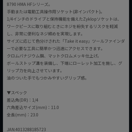
8790 HMA HFシリーズ。
手動または電動工具操作用ソケット(非インパクト)。
1/4インチのドライブと保持機能を備えたZyklopソケットは、
ワークピースに取り組むときにネジを紛失するリスクを軽減
し、非常に便利なネジ締めを実現します。
サイズに応じて色分けされた「Take it easy」ツールファインダ
ーで必要な工具に簡単かつ迅速にアクセスできます。
クロムバナジウム鋼、マットクロムメッキ仕上げ。
ボールストップ溝を装備し、下端にローレット加工を施し、グ
リップ力を向上させています。
油のついた手でもつかみやすいグリップ感。
▼スペック
差込角(DR)：1/4
六角差込サイズ(mm)：11.0
全長(mm)：23.0
JAN:4013288185723