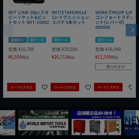
WIT 1/4dr 20pcスタ
WIT/STAHLWILLE
WERA ZYKLOP 1/4"
ビーソケット&ビッ
12-イグニッション
コンフォートラチェ
トセット WIT-10002
スパナ 5本セット
ット(レバー式)
005600
動画あり
夏セール
夏セール
夏セール
定価
¥
10,780
定価
¥
29,590
定価
¥
16,940
¥
5,500
¥
20,713
¥
12,705
税込
税込
税込
残りわずか
カートに入れる
カートに入れる
カートに入れる
Next
Previous