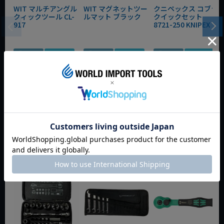
WIT マルチアングル
WIT マグネットツー
クニペックス コブラ
クィックツール CL-
ルマット ブラック
クイックセット
917
8721-250 KNIPEX
動画あり
夏セール
動画あり
夏セール
動画あり
夏セール
定価
¥
6,248
定価
¥
0
定価
¥
9,350
¥
4,373
¥
3,465
¥
6,545
税込
税込
税込
カートに入れる
カートに入れる
カートに入れる
今週のおすすめアイテム