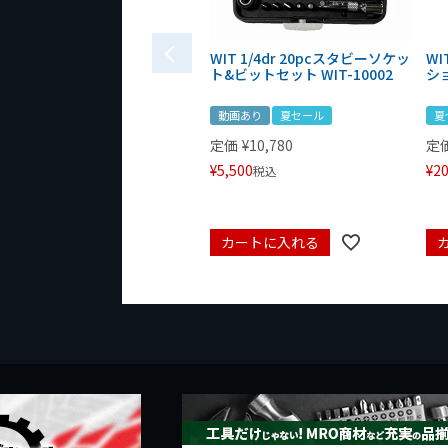
WIT 1/4dr 20pcスタビーソケッ
WI
ト&ビットセット WIT-10002
シ
動画あり
夏セール
夏
定価
¥
10,780
定
¥
5,500
¥
20
税込
カートに入れる