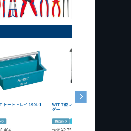
T トートトレイ 190L-1
WIT T型レンチマグネットホル
WERA
ダー
Bottle 
あり
動画あり
夏セール
定価
¥
1,
¥
1,485
¥
8,404
定価
¥
2,750