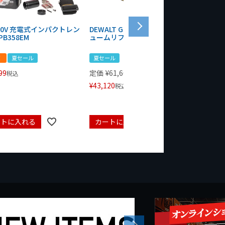
 20V 充電式インパクトレン
DEWALT GRABO 18V電動バキ
WIT/ST
PB358EM
ュームリフター DCE590N-XJ
ンチ 75
！
夏セール
夏セール
夏セール
99
定価
¥
61,600
定価
¥
24
税込
¥
43,120
¥
17,479
税込
ートに入れる
カートに入れる
カート