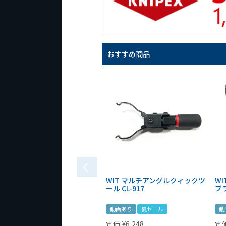
おすすめ商品
WIT マルチアングルクィックツ
W
ール CL-917
ブ
動画あり
夏セール
動
定価
¥
6,248
定