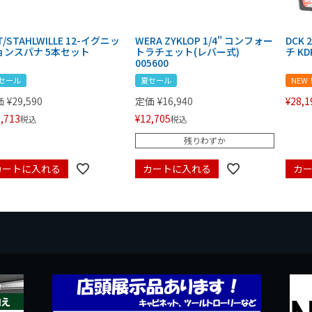
T/STAHLWILLE 12-イグニッ
WERA ZYKLOP 1/4" コンフォー
DCK
ョンスパナ 5本セット
トラチェット(レバー式)
チ KD
005600
セール
夏セール
NEW
価
¥
29,590
定価
¥
16,940
¥
28,1
,713
¥
12,705
税込
税込
残りわずか
カートに入れる
カートに入れる
カ