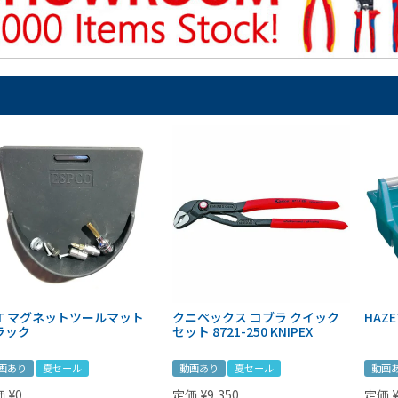
IT マグネットツールマット
クニペックス コブラ クイック
HAZE
ラック
セット 8721-250 KNIPEX
画あり
夏セール
動画あり
夏セール
動画
価
¥
0
定価
¥
9,350
定価