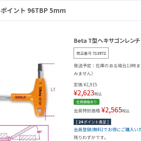
ポイント 96TBP 5mm
Beta T型ヘキサゴンレンチ
商品番号
712972
発送予定：在庫のある場合13時
みません）
定価
¥
2,915
¥
2,623
税込
会員価格あり
¥
2,565
会員特別価格
税込
[
24
ポイント進呈 ]
会員登録(無料)でお得にご購入い
残りわずかです。