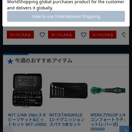
動画あり
夏セール
動画あり
夏セール
動画あり
夏セール
定価
¥
6,248
定価
¥
0
定価
¥
9,350
¥
4,373
¥
3,465
¥
6,545
税込
税込
税込
カートに入れる
カートに入れる
カートに入れる
今週のおすすめアイテム
WIT 1/4dr 20pcスタ
WIT/STAHLWILLE
WERA ZYKLOP 1/4"
ビーソケット&ビッ
12-イグニッション
コンフォートラチェ
トセット WIT-10002
スパナ 5本セット
ット(レバー式)
005600