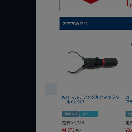
おすすめ商品
WIT マルチアングルクィックツ
W
ール CL-917
ブ
動画あり
夏セール
動
定価
¥
6,248
定
¥
4,373
¥
3,
税込