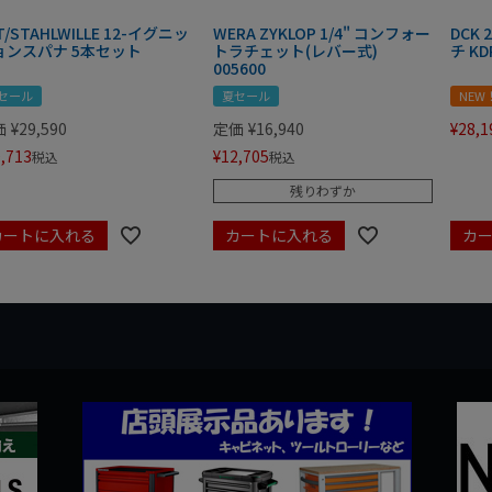
T/STAHLWILLE 12-イグニッ
WERA ZYKLOP 1/4" コンフォー
DCK
ョンスパナ 5本セット
トラチェット(レバー式)
チ KD
005600
セール
夏セール
NEW
価
¥
29,590
定価
¥
16,940
¥
28,1
,713
¥
12,705
税込
税込
残りわずか
カートに入れる
カートに入れる
カ