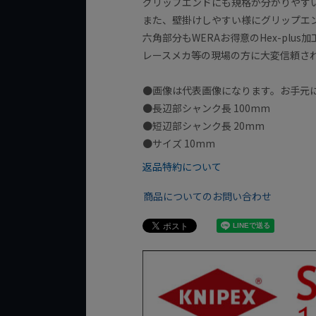
グリップエンドにも規格が分かりやす
また、壁掛けしやすい様にグリップエ
六角部分もWERAお得意のHex-pl
レースメカ等の現場の方に大変信頼さ
●画像は代表画像になります。お手元
●長辺部シャンク長 100mm
●短辺部シャンク長 20mm
●サイズ 10mm
返品特約について
商品についてのお問い合わせ