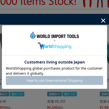
IT マグネットツールマット
クニペックス コブラ クイック
HAZE
ラック
セット 8721-250 KNIPEX
画あり
夏セール
動画あり
夏セール
動画
価
¥
0
定価
¥
9,350
定価
465
¥
6,545
¥
7,98
税込
税込