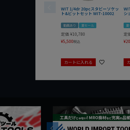
WIT 1/4dr 20pcスタビーソケッ
WI
ト&ビットセット WIT-10002
シ
動画あり
夏セール
夏
定価
¥
10,780
定
¥
5,500
¥
20
税込
カートに入れる
Previous