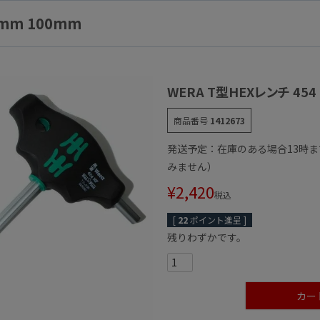
0mm 100mm
WERA T型HEXレンチ 454
商品番号
1412673
発送予定：在庫のある場合13時
みません）
¥
2,420
税込
[
22
ポイント進呈 ]
残りわずかです。
カー