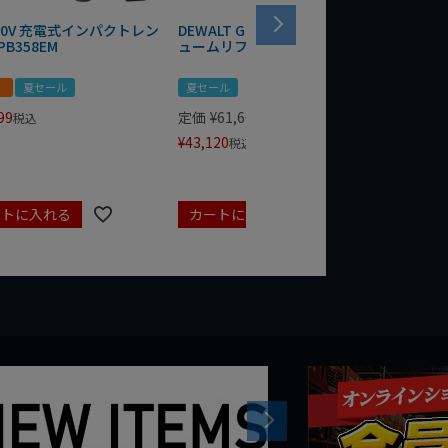
 20V 充電式インパクトレン
DEWALT GRABO 18V電動バキ
WIT/ST
PB358EM
ュームリフター DCE590N-XJ
ンチ 75
！
夏セール
夏セール
夏セール
99
定価
¥
61,600
定価
¥
24
税込
¥
43,120
¥
17,479
税込
ートに入れる
カートに入れる
カート
Next