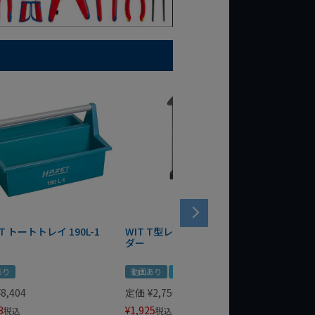
T トートトレイ 190L-1
WIT T型レンチマグネットホル
WERA
ダー
Bottle 
あり
動画あり
夏セール
定価
¥
1,
¥
1,485
¥
8,404
定価
¥
2,750
3
¥
1,925
税込
税込