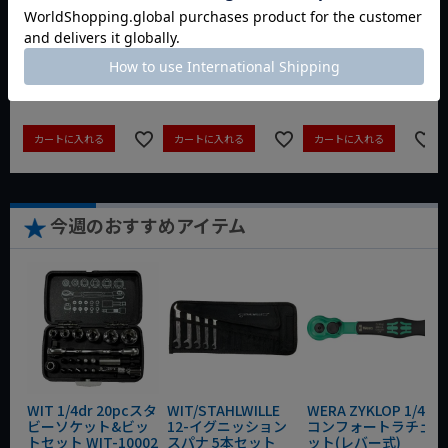
動画あり
夏セール
動画あり
夏セール
動画あり
夏セール
定価
¥
6,248
定価
¥
0
定価
¥
9,350
¥
4,373
¥
3,465
¥
6,545
税込
税込
税込
カートに入れる
カートに入れる
カートに入れる
今週のおすすめアイテム
WIT 1/4dr 20pcスタ
WIT/STAHLWILLE
WERA ZYKLOP 1/4"
ビーソケット&ビッ
12-イグニッション
コンフォートラチェ
トセット WIT-10002
スパナ 5本セット
ット(レバー式)