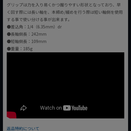
グリップは力を入り易くかつ握りやすい形状となっており、早
く回す際には長い軸を、本締め/緩めを行う際は短い軸側を使用
する事で使い分ける事が出来ます。
●差込角：1/4（6.35mm）dr
●長軸側長：242mm
●短軸側長：109mm
●重量：185g
返品特約について