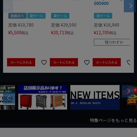
005600
動画あり
夏セール
夏セール
夏セール
定価
¥
10,780
定価
¥
29,590
定価
¥
16,940
¥
5,500
¥
20,713
¥
12,705
税込
税込
税込
残りわずか
カートに入れる
カートに入れる
カートに入れる
Next
Previous
特集ページをもっと見る