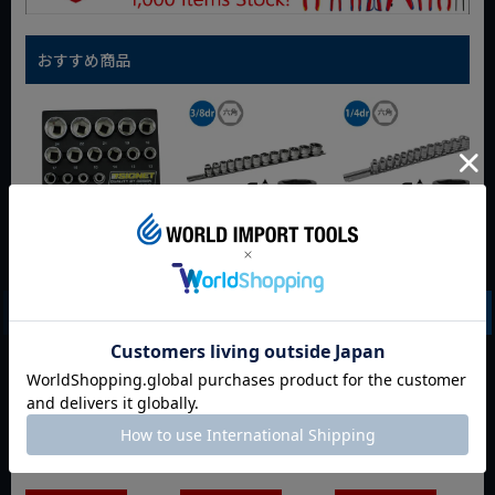
おすすめ商品
SIGNET 3/8DR 15PC
SIGNET
SIGNET 1/4dr 13pc
6角ソケットセット
3/8(9.5mm)sq 13pc
6角 ショートソケッ
DESIGNトレー
6角ショートソケッ
トセット ミリ 11135
12333
トセット 12133
夏セール
夏セール
夏セール
定価
¥
3,960
定価
¥
4,015
定価
¥
3,410
¥
2,772
¥
2,810
¥
2,387
税込
税込
税込