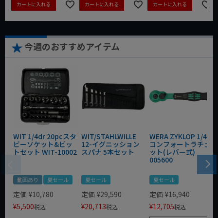
カートに入れる
カートに入れる
カートに入れる
今週のおすすめアイテム
WIT 1/4dr 20pcスタ
WIT/STAHLWILLE
WERA ZYKLOP 1/4"
ビーソケット&ビッ
12-イグニッション
コンフォートラチェ
トセット WIT-10002
スパナ 5本セット
ット(レバー式)
005600
動画あり
夏セール
夏セール
夏セール
定価
¥
10,780
定価
¥
29,590
定価
¥
16,940
¥
5,500
¥
20,713
¥
12,705
税込
税込
税込