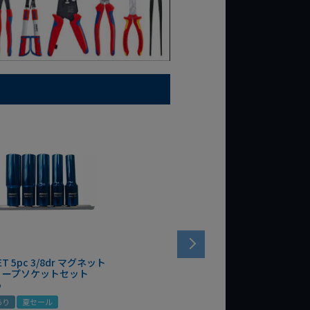
ET 5pc 3/8dr マグネット
ィープソケットセット
5
あり
夏セール