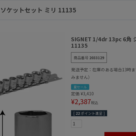
ョートソケットセット ミリ 11135
SIGNET 1/4dr 13pc 
11135
商品番号
2033129
発送予定：在庫のある場合13時
みません）
夏セール
定価
¥
3,410
¥
2,387
税込
[
22
ポイント進呈 ]