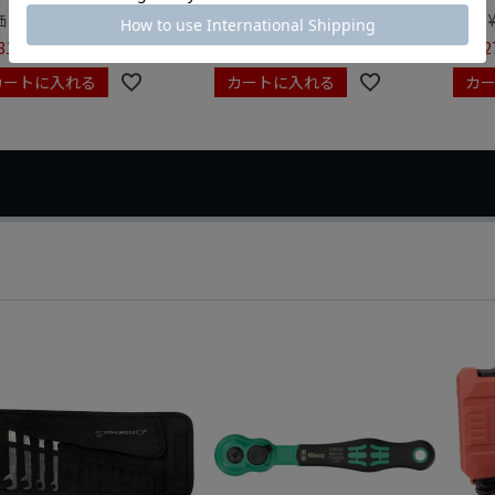
価
¥
4,015
定価
¥
2,310
定価
810
¥
1,617
¥
3,92
税込
税込
カートに入れる
カートに入れる
カ