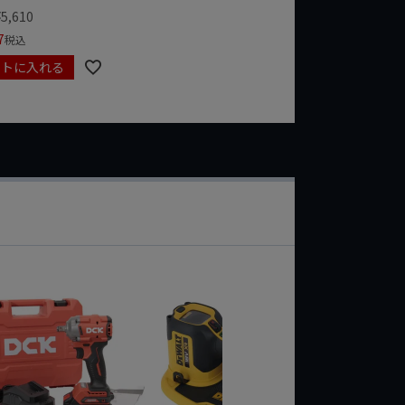
¥
5,610
7
税込
ートに入れる