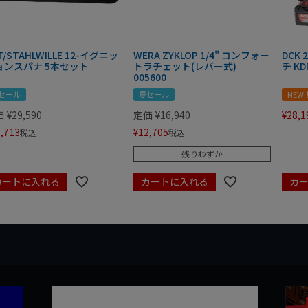
T/STAHLWILLE 12-イグニッ
WERA ZYKLOP 1/4" コンフォー
DCK
ョンスパナ 5本セット
トラチェット(レバー式)
チ KD
005600
セール
夏セール
NEW
価
¥
29,590
定価
¥
16,940
¥
28,1
,713
¥
12,705
税込
税込
残りわずか
カートに入れる
カートに入れる
カ