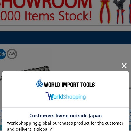
GNET 3/8(9.5mm)sq 13pc 6
SIGNET 3/8dr 7PC ショートソ
SIGN
ショートソケットセット
ケットセット6角 12135
付デ
133
1226
セール
夏セール
動画