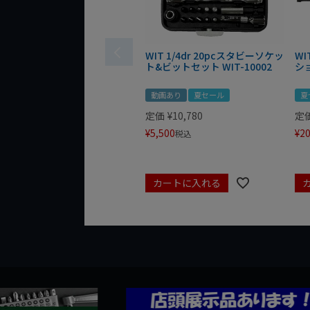
WIT 1/4dr 20pcスタビーソケッ
WI
ト&ビットセット WIT-10002
シ
動画あり
夏セール
夏
定価
¥
10,780
定
¥
5,500
¥
20
税込
カートに入れる