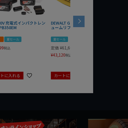
 20V 充電式インパクトレン
DEWALT GRABO 18V電動バキ
WIT/ST
PB358EM
ュームリフター DCE590N-XJ
ンチ 75
！
夏セール
夏セール
夏セール
99
定価
¥
61,600
定価
¥
24
税込
¥
43,120
¥
17,479
税込
ートに入れる
カートに入れる
カート