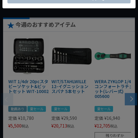
今週のおすすめアイテム
WIT 1/4dr 20pcスタ
WIT/STAHLWILLE
WERA ZYKLOP 1/4"
ビーソケット&ビッ
12-イグニッション
コンフォートラチェ
トセット WIT-10002
スパナ 5本セット
ット(レバー式)
005600
動画あり
夏セール
夏セール
夏セール
定価
¥
10,780
定価
¥
29,590
定価
¥
16,940
¥
5,500
¥
20,713
¥
12,705
税込
税込
税込
残りわずか