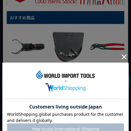
おすすめ商品
WIT マルチアングル
WIT マグネットツー
クニペックス コブラ
クィックツール CL-
ルマット ブラック
クイックセット
917
8721-250 KNIPEX
動画あり
夏セール
動画あり
夏セール
動画あり
夏セール
定価
¥
6,248
定価
¥
0
定価
¥
9,350
¥
4,373
¥
3,465
¥
6,545
税込
税込
税込
カートに入れる
カートに入れる
カートに入れる