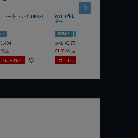
T トートトレイ 190L-1
WIT T型レンチマグネットホル
WERA
ダー
Bottle 
あり
動画あり
夏セール
定価
¥
1,
¥
1,485
¥
8,404
定価
¥
2,750
3
¥
1,925
税込
税込
ートに入れる
カートに入れる
カート