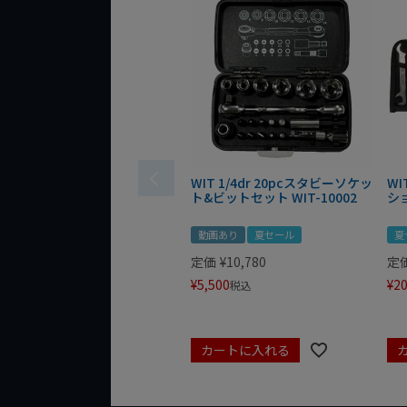
WIT 1/4dr 20pcスタビーソケッ
WI
ト&ビットセット WIT-10002
シ
動画あり
夏セール
夏
定価
¥
10,780
定
¥
5,500
¥
20
税込
カートに入れる