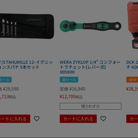
T/STAHLWILLE 12-イグニッ
WERA ZYKLOP 1/4" コンフォー
DCK
ョンスパナ 5本セット
トラチェット(レバー式)
チ KD
005600
セール
夏セール
NEW
価
¥
29,590
定価
¥
16,940
¥
28,1
,713
¥
12,705
税込
税込
残りわずか
カートに入れる
カートに入れる
カ