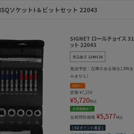
3/8SQソケットﾄ＆ビットセット 22043
SIGNET ロールチョイス 3
ット 22043
商品番号
2240126
発送予定：在庫のある場合13時
みません）
NEW！
定価
¥
7,150
¥
5,720
税込
会員価格あり
¥
5,577
会員特別価格
税込
[
52
ポイント進呈 ]