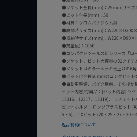
●ソケット全長(mm)：25mm(サイズ10
●ビット全長(mm)：50
●材質：クロムバナジウム鋼
●展開時サイズ(mm)：W220×D300×
●収納時サイズ(mm)：W220×D90×H
●質量(g)：1050
●コンパクトツールの新シリーズ「ロ
●ソケット、ビット大容量の31アイテ
●ソケットはミラーメッキ仕上げの6角
●ビットは全長50mmのロングビット
●自動車整備、バイク整備、そのほか整
セット内容/付属品：[セット内容] ソケット(1
12316、12317、12319)、 ラチェッ
ビットホルダー ロングプラスビット (#1・#
5・6)、 TXビット (20・25・27・30・4
返品特約について