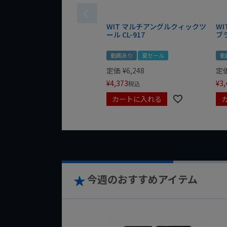
WIT マルチアングルクィックツ
W
ール CL-917
ブ
動画あり
夏セール
動
定価
¥
6,248
定
¥
4,373
¥
3,
税込
カートに入れる
今週のおすすめアイテム