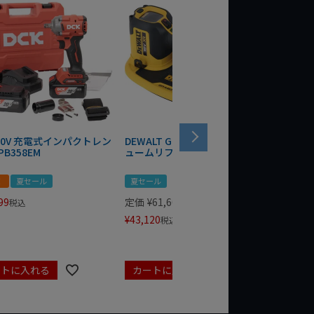
 20V 充電式インパクトレン
DEWALT GRABO 18V電動バキ
WIT/ST
PB358EM
ュームリフター DCE590N-XJ
ンチ 75
！
夏セール
夏セール
夏セール
99
定価
¥
61,600
定価
¥
24
税込
¥
43,120
¥
17,479
税込
ートに入れる
カートに入れる
カート