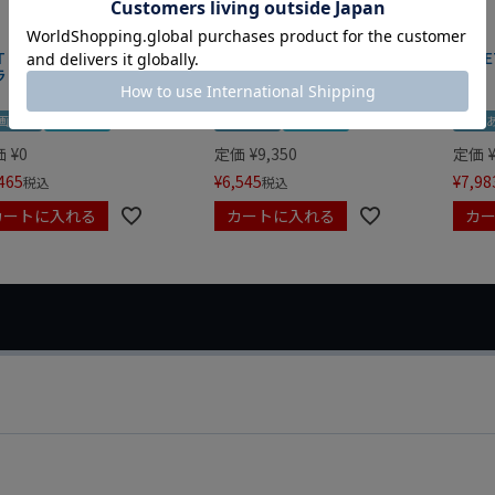
IT マグネットツールマット
クニペックス コブラ クイック
HAZE
ラック
セット 8721-250 KNIPEX
画あり
夏セール
動画あり
夏セール
動画
価
¥
0
定価
¥
9,350
定価
465
¥
6,545
¥
7,98
税込
税込
カートに入れる
カートに入れる
カ