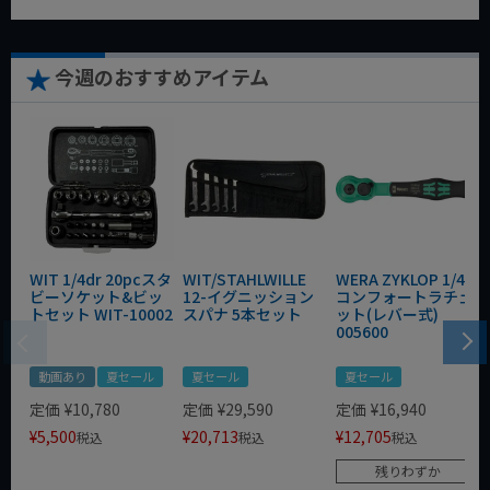
今週のおすすめアイテム
WIT 1/4dr 20pcスタ
WIT/STAHLWILLE
WERA ZYKLOP 1/4"
ビーソケット&ビッ
12-イグニッション
コンフォートラチェ
トセット WIT-10002
スパナ 5本セット
ット(レバー式)
005600
動画あり
夏セール
夏セール
夏セール
定価
¥
10,780
定価
¥
29,590
定価
¥
16,940
¥
5,500
¥
20,713
¥
12,705
税込
税込
税込
残りわずか