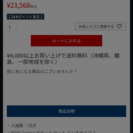
¥
23,568
税込
[
214
ポイント進呈 ]
お気に入りに登録する
カートに入れる
¥6,000以上お買い上げで送料無料（沖縄県、離
島、一部地域を除く）
他に気になる商品はございませんか？
¥1,000以下の商品
¥1,000台の商品
¥2,000台の商品
商品説明
・入組数：18点
・8009 Zyklop ポケット セット インチサイズ 2。