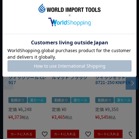
おすすめ商品
WIT マルチアングル
WIT マグネットツー
クニペックス コブラ
クィックツール CL-
ルマット ブラック
クイックセット
917
8721-250 KNIPEX
動画あり
夏セール
動画あり
夏セール
動画あり
夏セール
定価
¥
6,248
定価
¥
0
定価
¥
9,350
¥
4,373
¥
3,465
¥
6,545
税込
税込
税込
カートに入れる
カートに入れる
カートに入れる