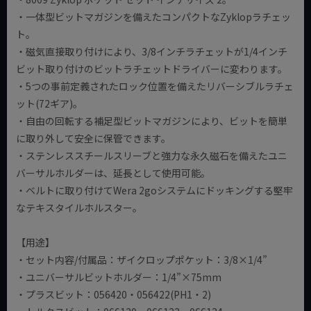
・一体型ビットマガジンを備えたコンパクトなZyklopラチェッ
ト。
・磁気直接取り付けにより、3/8インチラチェットが1/4インチ
ビット取り付けのビットラチェットドライバーに変わります。
・5つの事前定義されたロック位置を備えたリバーシブルラチェ
ット(72ギア)。
・自由の回転する補足型ビットマガジンにより、ビットを簡単
に取り外して安全に保管できます。
・ステンレススチールスリーブと強力な永久磁石を備えたユニ
バーサルホルダーは、延長として使用可能。
・ベルトに取り付けてWera 2goシステムにドッキングする堅牢
なテキスタイルホルスター。
【用途】
・セット内容/付属品：ザイクロップポケット：3/8×1/4”
・ユニバーサルビットホルダー：1/4”×75mm
・プラスビット：056420・056422(PH1・2)