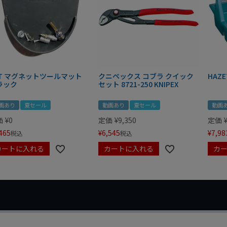
IT マグネットツールマット
クニペックス コブラ クイック
HAZE
ラック
セット 8721-250 KNIPEX
画あり
夏セール
動画あり
夏セール
動画
価
¥
0
定価
¥
9,350
定価
465
¥
6,545
¥
7,98
税込
税込
カートに入れる
カートに入れる
カ