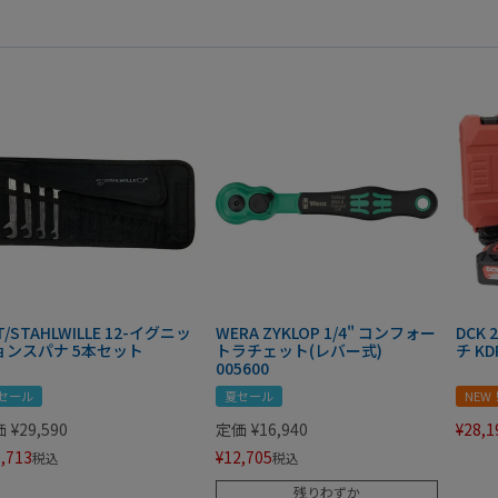
T/STAHLWILLE 12-イグニッ
WERA ZYKLOP 1/4" コンフォー
DCK
ョンスパナ 5本セット
トラチェット(レバー式)
チ KD
005600
セール
夏セール
NEW
価
¥
29,590
定価
¥
16,940
¥
28,1
,713
¥
12,705
税込
税込
残りわずか