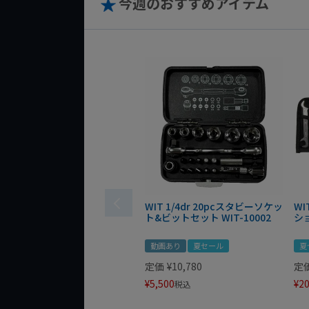
今週のおすすめアイテム
WIT 1/4dr 20pcスタビーソケッ
WI
ト&ビットセット WIT-10002
シ
動画あり
夏セール
夏
定価
¥
10,780
定
¥
5,500
¥
20
税込