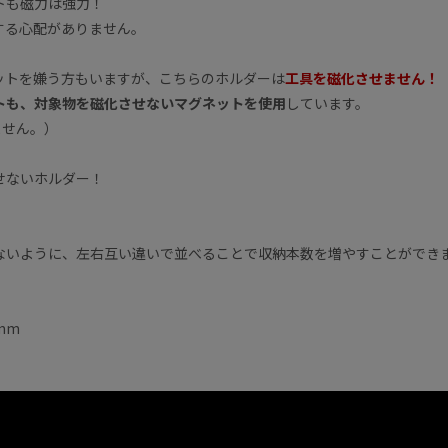
トも磁力は強力！
する心配がありません。
ットを嫌う方もいますが、こちらのホルダーは
工具を磁化させません！
トも、対象物を磁化させないマグネットを使用
しています。
ません。）
せないホルダー！
ないように、左右互い違いで並べることで収納本数を増やすことができ
mm