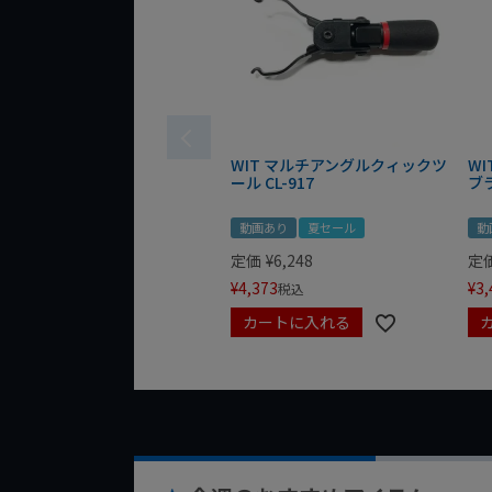
WIT マルチアングルクィックツ
W
ール CL-917
ブ
動画あり
夏セール
動
定価
¥
6,248
定
¥
4,373
¥
3,
税込
カートに入れる