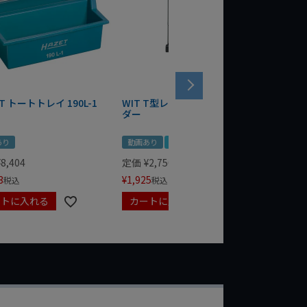
T トートトレイ 190L-1
WIT T型レンチマグネットホル
WERA
ダー
Bottle 
あり
動画あり
夏セール
定価
¥
1,
¥
1,485
¥
8,404
定価
¥
2,750
3
¥
1,925
税込
税込
ートに入れる
カートに入れる
カート