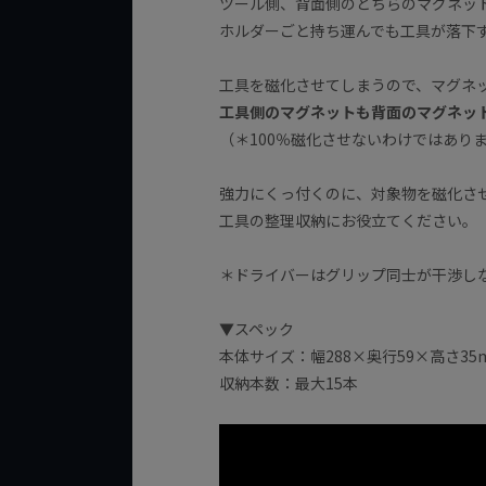
ツール側、背面側のどちらのマグネッ
ホルダーごと持ち運んでも工具が落下
工具を磁化させてしまうので、マグネ
工具側のマグネットも背面のマグネッ
（＊100％磁化させないわけではあり
強力にくっ付くのに、対象物を磁化さ
工具の整理収納にお役立てください。
＊ドライバーはグリップ同士が干渉し
▼スペック
本体サイズ：幅288×奥行59×高さ35
収納本数：最大15本