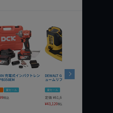
 20V 充電式インパクトレン
DEWALT GRABO 18V電動バキ
WIT/ST
PB358EM
ュームリフター DCE590N-XJ
ンチ 75
！
夏セール
夏セール
夏セール
99
定価
¥
61,600
定価
¥
24
税込
¥
43,120
¥
17,479
税込