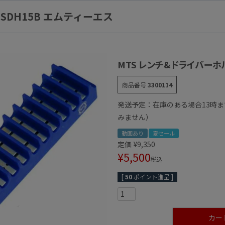
SDH15B エムティーエス
MTS レンチ&ドライバーホル
商品番号
3300114
発送予定：在庫のある場合13時
みません）
動画あり
夏セール
定価
¥
9,350
¥
5,500
税込
[
50
ポイント進呈 ]
カー