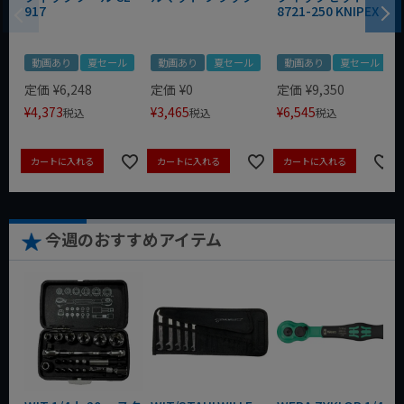
917
8721-250 KNIPEX
動画あり
夏セール
動画あり
夏セール
動画あり
夏セール
定価
¥
6,248
定価
¥
0
定価
¥
9,350
¥
4,373
¥
3,465
¥
6,545
税込
税込
税込
カートに入れる
カートに入れる
カートに入れる
今週のおすすめアイテム