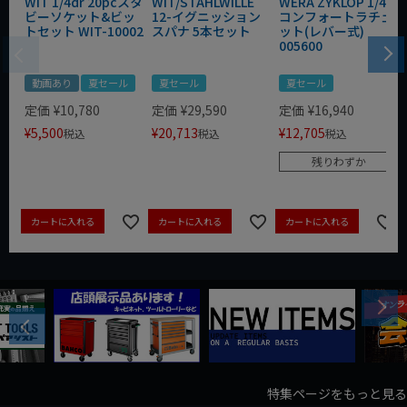
WIT 1/4dr 20pcスタ
WIT/STAHLWILLE
WERA ZYKLOP 1/4"
ビーソケット&ビッ
12-イグニッション
コンフォートラチェ
トセット WIT-10002
スパナ 5本セット
ット(レバー式)
005600
動画あり
夏セール
夏セール
夏セール
定価
¥
10,780
定価
¥
29,590
定価
¥
16,940
¥
5,500
¥
20,713
¥
12,705
税込
税込
税込
残りわずか
カートに入れる
カートに入れる
カートに入れる
Next
Previous
特集ページをもっと見る