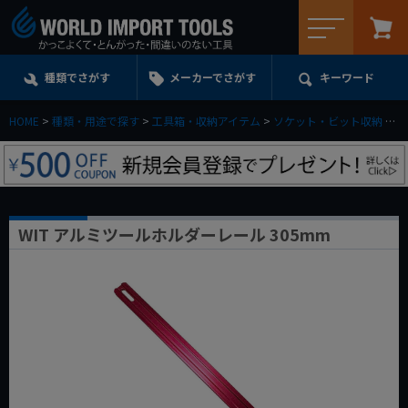
メニュー
種類でさがす
メーカーでさがす
キーワード
HOME
種類・用途で探す
工具箱・収納アイテム
ソケット・ビット収納
W
WIT アルミツールホルダーレール 305mm