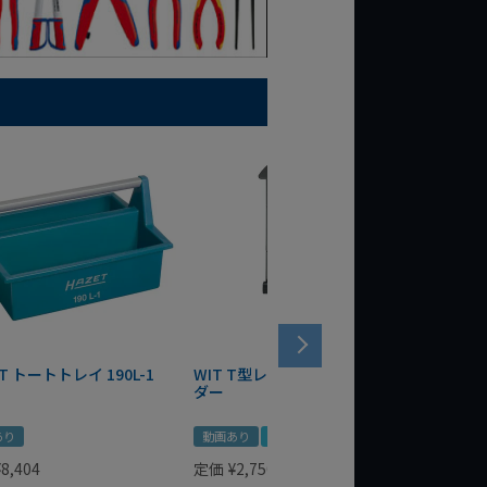
T トートトレイ 190L-1
WIT T型レンチマグネットホル
WERA
ダー
Bottle 
あり
動画あり
夏セール
定価
¥
1,
¥
1,485
¥
8,404
定価
¥
2,750