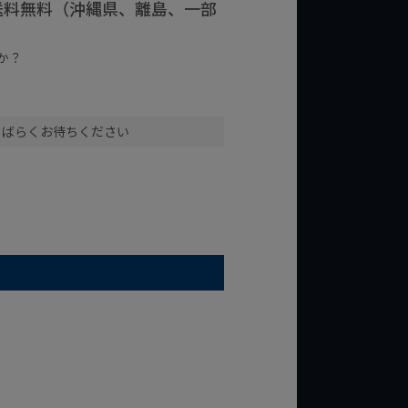
で送料無料（沖縄県、離島、一部
か？
台の商品
¥2,000台の商品
しばらくお待ちください