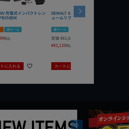
 20V 充電式インパクトレン
DEWALT GRABO 18V電動バキ
WIT/ST
PB358EM
ュームリフター DCE590N-XJ
ンチ 75
！
夏セール
夏セール
夏セール
99
定価
¥
61,600
定価
¥
24
税込
¥
43,120
¥
17,479
税込
ートに入れる
カートに入れる
カート
Next