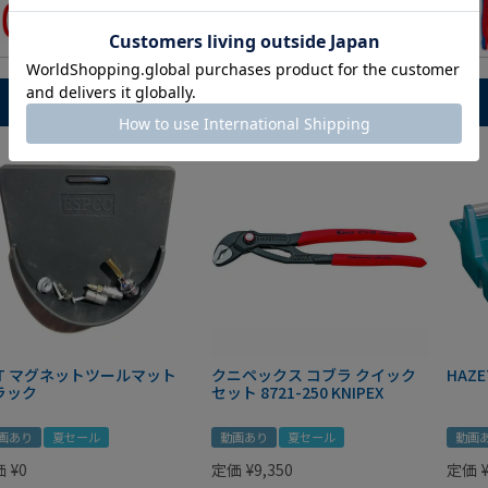
IT マグネットツールマット
クニペックス コブラ クイック
HAZE
ラック
セット 8721-250 KNIPEX
画あり
夏セール
動画あり
夏セール
動画
価
¥
0
定価
¥
9,350
定価