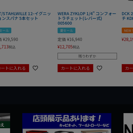
T/STAHLWILLE 12-イグニッ
WERA ZYKLOP 1/4" コンフォー
DCK
ョンスパナ 5本セット
トラチェット(レバー式)
チ KD
005600
セール
夏セール
NEW
価
¥
29,590
定価
¥
16,940
¥
28,1
,713
¥
12,705
税込
税込
残りわずか
カートに入れる
カートに入れる
カ