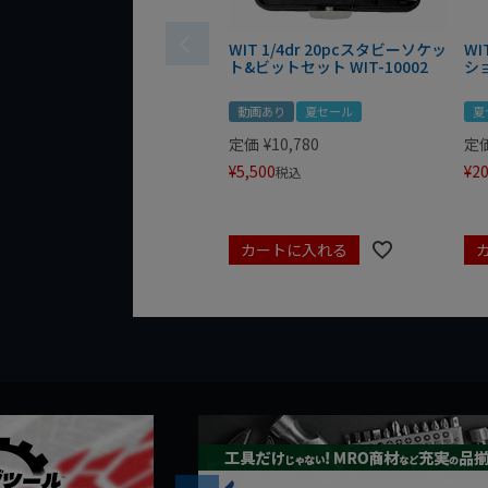
WIT 1/4dr 20pcスタビーソケッ
WI
ト&ビットセット WIT-10002
シ
動画あり
夏セール
夏
定価
¥
10,780
定
¥
5,500
¥
20
税込
カートに入れる