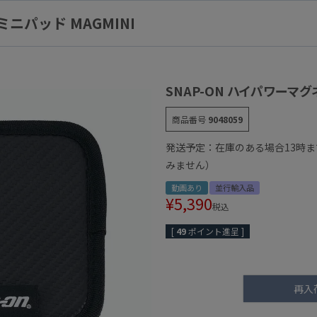
ミニパッド MAGMINI
SNAP-ON ハイパワーマグネ
商品番号
9048059
発送予定：在庫のある場合13時
みません）
動画あり
並行輸入品
¥
5,390
税込
[
49
ポイント進呈 ]
再入