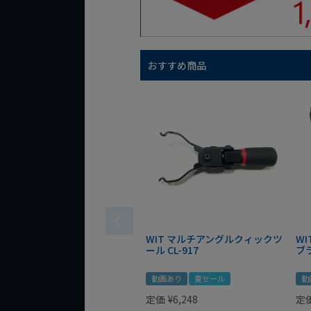
おすすめ商品
WIT マルチアングルクィックツ
W
ール CL-917
ブ
動画あり
夏セール
動
定価
¥
6,248
定