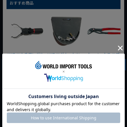
おすすめ商品
WIT マルチアングル
WIT マグネットツー
クニペックス コブラ
クィックツール CL-
ルマット ブラック
クイックセット
917
8721-250 KNIPEX
動画あり
夏セール
動画あり
夏セール
動画あり
夏セール
定価
¥
6,248
定価
¥
0
定価
¥
9,350
¥
4,373
¥
3,465
¥
6,545
税込
税込
税込
カートに入れる
カートに入れる
カートに入れる