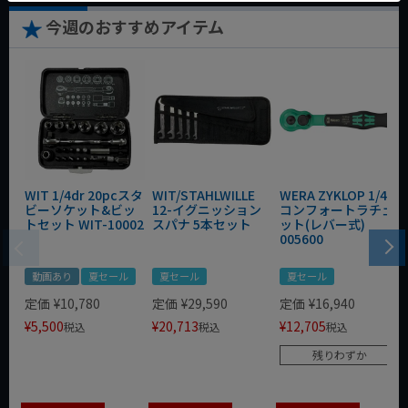
今週のおすすめアイテム
WIT 1/4dr 20pcスタ
WIT/STAHLWILLE
WERA ZYKLOP 1/4"
ビーソケット&ビッ
12-イグニッション
コンフォートラチェ
トセット WIT-10002
スパナ 5本セット
ット(レバー式)
005600
動画あり
夏セール
夏セール
夏セール
定価
¥
10,780
定価
¥
29,590
定価
¥
16,940
¥
5,500
¥
20,713
¥
12,705
税込
税込
税込
残りわずか