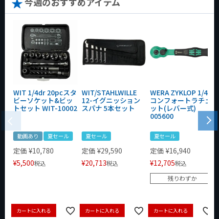
今週のおすすめアイテム
WIT 1/4dr 20pcスタ
WIT/STAHLWILLE
WERA ZYKLOP 1/4"
ビーソケット&ビッ
12-イグニッション
コンフォートラチェ
トセット WIT-10002
スパナ 5本セット
ット(レバー式)
005600
動画あり
夏セール
夏セール
夏セール
定価
¥
10,780
定価
¥
29,590
定価
¥
16,940
¥
5,500
¥
20,713
¥
12,705
税込
税込
税込
残りわずか
カートに入れる
カートに入れる
カートに入れる