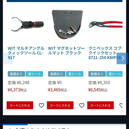
WIT マルチアングル
WIT マグネットツー
クニペックス コブラ
クィックツール CL-
ルマット ブラック
クイックセット
917
8721-250 KNIPEX
動画あり
夏セール
動画あり
夏セール
動画あり
夏セール
定価
¥
6,248
定価
¥
0
定価
¥
9,350
¥
4,373
¥
3,465
¥
6,545
税込
税込
税込
カートに入れる
カートに入れる
カートに入れる