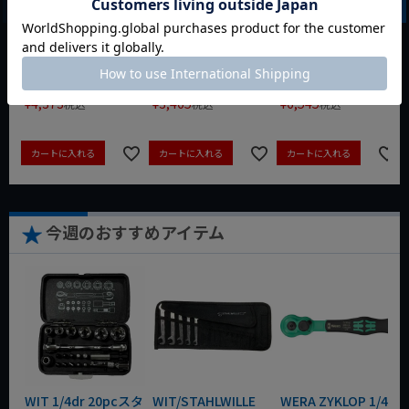
917
8721-250 KNIPEX
動画あり
夏セール
動画あり
夏セール
動画あり
夏セール
定価
¥
6,248
定価
¥
0
定価
¥
9,350
¥
4,373
¥
3,465
¥
6,545
税込
税込
税込
カートに入れる
カートに入れる
カートに入れる
今週のおすすめアイテム
WIT 1/4dr 20pcスタ
WIT/STAHLWILLE
WERA ZYKLOP 1/4"