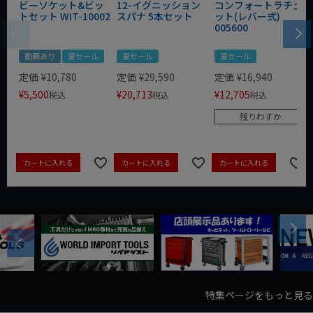
ビーソケット&ビッ
12-イグニッション
コンフォートラチェ
トセット WIT-10002
スパナ 5本セット
ット(レバー式)
005600
動画あり
夏セール
夏セール
夏セール
定価
¥
10,780
定価
¥
29,590
定価
¥
16,940
¥
5,500
¥
20,713
¥
12,705
税込
税込
税込
残りわずか
カートに入れる
カートに入れる
カートに入れる
Next
Previous
特集ページをもっと見る