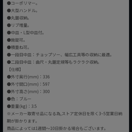
●コーポリマー。
●大型ハンドル。
●丸鋸収納。
●リブ増量。
●中皿・L型中皿付。
●施錠可。
●積重ね可。
●一段目中皿：チョップソー、幅広工具等の収納に最適。
●二段目中皿：曲尺・丸鋸定規等もラクラク収納。
【仕様】
●外寸奥行(mm)：336
●外寸間口(mm)：597
●外寸高さ(mm)：300
●色：ブルー
●重量(kg)：3.5
※メーカー取寄せ品になる為,ストア定休日を除く3~5営業日納
期が掛かります。
商品によっては1週間～10日掛かる場合もございます。